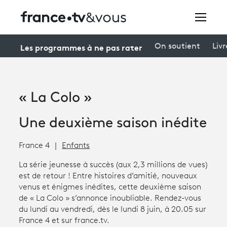
Rechercher
Les programmes à ne pas rater
On soutient
Livr
Festivals
« La Colo »
Creators
Une deuxième saison inédite
À la une
France 4
Enfants
Participer et assister à une émission
La série jeunesse à succès (aux 2,3 millions de vues)
À votre écoute
est de retour ! Entre histoires d’amitié, nouveaux
venus et énigmes inédites, cette deuxième saison
Productions et innovation
de « La Colo » s’annonce inoubliable. Rendez-vous
du lundi au vendredi, dès le lundi 8 juin, à 20.05 sur
Programme
tv
France 4 et sur france.tv.