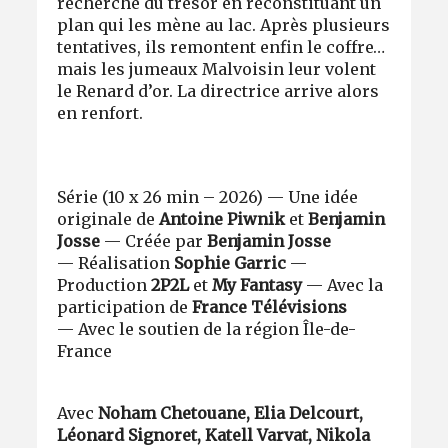
recherche du trésor en reconstituant un
plan qui les mène au lac. Après plusieurs
tentatives, ils remontent enfin le coffre…
mais les jumeaux Malvoisin leur volent
le Renard d’or. La directrice arrive alors
en renfort.
Série (10 x 26 min – 2026) — Une idée
originale de
Antoine Piwnik
et
Benjamin
Josse
— Créée par
Benjamin Josse
— Réalisation
Sophie Garric
—
Production
2P2L
et
My Fantasy
— Avec la
participation de
France Télévisions
— Avec le soutien de la région Île-de-
France
Avec
Noham Chetouane, Elia Delcourt,
Léonard Signoret, Katell Varvat, Nikola