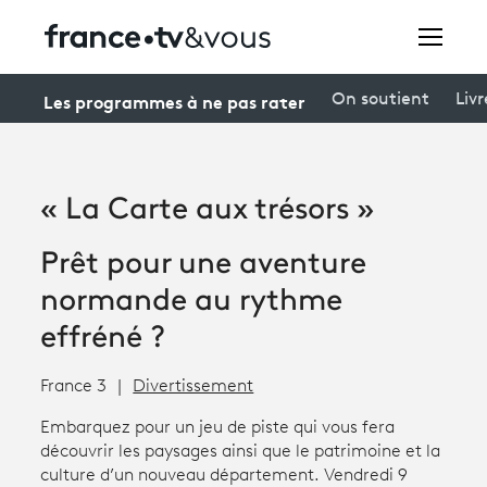
Rechercher
Les programmes à ne pas rater
On soutient
Livr
Festivals
« La Carte aux trésors »
Creators
Prêt pour une aventure
À la une
normande au rythme
Participer et assister à une émission
effréné ?
À votre écoute
France 3
Divertissement
Productions et innovation
Embarquez pour un jeu de piste qui vous fera
découvrir les paysages ainsi que le patrimoine et la
Programme
tv
culture d’un nouveau département. Vendredi 9