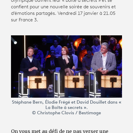
olympique ouvrent leur « boîte à secrets » et se
confient pour une nouvelle soirée de souvenirs et
d’émotions partagés. Vendredi 17 janvier à 21.05
Avantages fidélité
sur France 3.
connexion
Stéphane Bern, Élodie Frégé et David Douillet dans «
La Boîte à secrets ».
© Christophe Clovis / Bestimage
On vous met au défi de ne pas verser une