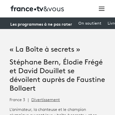
Rechercher
Les programmes à ne pas rater
On soutient
Livr
Festivals
« La Boîte à secrets »
Creators
Stéphane Bern, Élodie Frégé
À la une
et David Douillet se
Participer et assister à une émission
dévoilent auprès de Faustine
Bollaert
À votre écoute
Productions et innovation
France 3
Divertissement
Programme
tv
L’animateur, la chanteuse et le champion