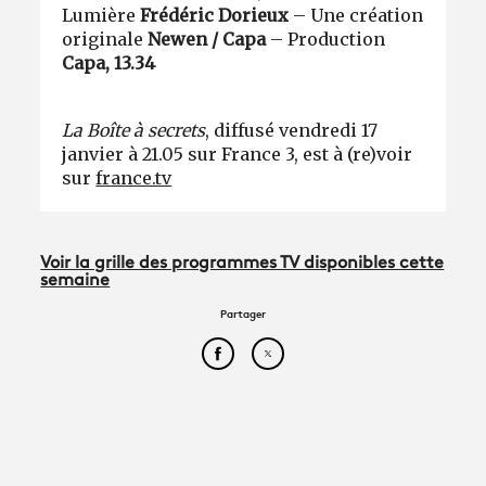
Lumière
Frédéric Dorieux
– Une création
originale
Newen / Capa
– Production
Capa, 13.34
La Boîte à secrets
, diffusé vendredi 17
janvier à 21.05 sur France 3, est à (re)voir
sur
france.tv
Voir la grille des programmes TV disponibles cette
semaine
Partager
Partager cet article sur Face
Partager cet article sur