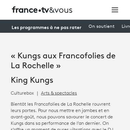
Rechercher
Les programmes à ne pas rater
On soutient
Livr
Festivals
« Kungs aux Francofolies de
Creators
La Rochelle »
À la une
King Kungs
Participer et assister à une émission
Culturebox
Arts & spectacles
À votre écoute
Bientôt les Francofolies de La Rochelle rouvrent
leurs portes. Pour nous mettre en jambes et en
Productions et innovation
avant-goût, nous pouvons savourer le concert de
Kungs dans sa performance de l’an dernier. On
Programme
tv
s’offre un moment de pures vibrations avec le DJ