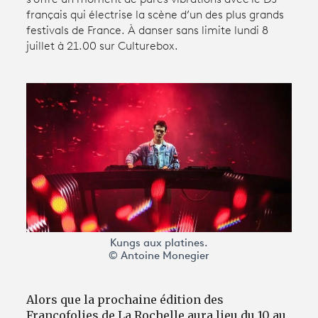
français qui électrise la scène d’un des plus grands
festivals de France. À danser sans limite lundi 8
Avantages fidélité
juillet à 21.00 sur Culturebox.
connexion
Kungs aux platines.
© Antoine Monegier
Alors que la prochaine édition des
Francofolies de La Rochelle aura lieu du 10 au