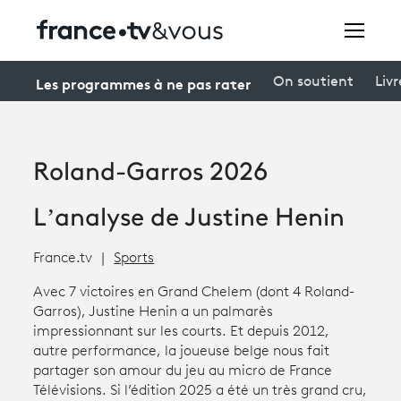
Rechercher
Les programmes à ne pas rater
On soutient
Livr
Festivals
Roland-Garros 2026
Creators
L’analyse de Justine Henin
À la une
France.tv
Sports
Participer et assister à une émission
Avec 7 victoires en Grand Chelem (dont 4 Roland-
À votre écoute
Garros), Justine Henin a un palmarès
impressionnant sur les courts. Et depuis 2012,
Productions et innovation
autre performance, la joueuse belge nous fait
partager son amour du jeu au micro de France
Programme
tv
Télévisions. Si l’édition 2025 a été un très grand cru,