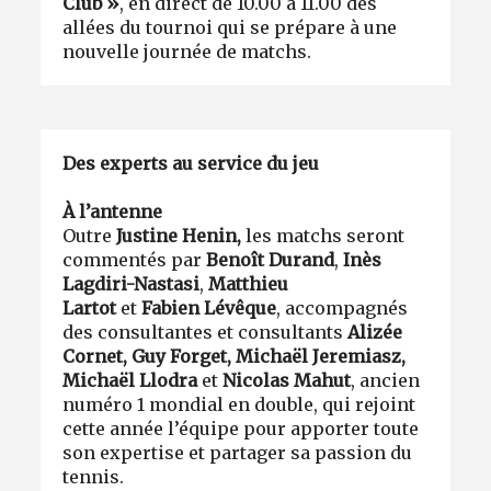
Club
»
,
en direct de 10.00 à 11.00 des
allées du tournoi qui se prépare à une
nouvelle journée de matchs.
Des experts au service du jeu
À l’antenne
Outre
Justine Henin,
les matchs seront
commentés par
Benoît Durand
,
Inès
Lagdiri-Nastasi
,
Matthieu
Lartot
et
Fabien Lévêque
, accompagnés
des consultantes et consultants
Alizée
Cornet, Guy Forget,
Michaël Jeremiasz,
Michaël Llodra
et
Nicolas Mahut
, ancien
numéro 1 mondial en double, qui rejoint
cette année l’équipe pour apporter toute
son expertise et partager sa passion du
tennis.