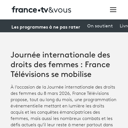
Rechercher
Les programmes à ne pas rater
On soutient
Livr
Festivals
Journée internationale des
Creators
droits des femmes : France
À la une
Télévisions se mobilise
Participer et assister à une émission
À l’occasion de la Journée internationale des droits
des femmes du 8 mars 2026, France Télévisions
À votre écoute
propose, tout au long du mois, une programmation
événementielle mettant en lumière les droits
Productions et innovation
acquis et les conquêtes émancipatrices des
femmes, mais aussi les nombreux combats et les
Programme
tv
défis actuels qu’il leur reste à mener partout dans