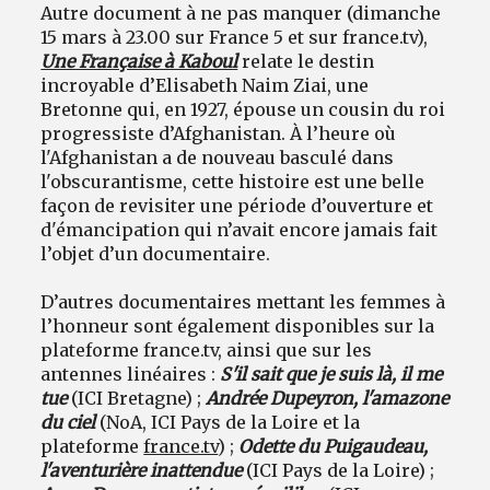
Autre document à ne pas manquer (dimanche
15 mars à 23.00 sur France 5 et sur france.tv),
Une Française à Kaboul
relate le destin
incroyable d’Elisabeth Naim Ziai, une
Bretonne qui, en 1927, épouse un cousin du roi
progressiste d’Afghanistan. À l’heure où
l'Afghanistan a de nouveau basculé dans
l'obscurantisme, cette histoire est une belle
façon de revisiter une période d’ouverture et
d'émancipation qui n’avait encore jamais fait
l’objet d’un documentaire.
D’autres documentaires mettant les femmes à
l’honneur sont également disponibles sur la
plateforme france.tv, ainsi que sur les
antennes linéaires :
S'il sait que je suis là, il me
tue
(ICI Bretagne) ;
Andrée Dupeyron, l'amazone
du ciel
(NoA, ICI Pays de la Loire et la
plateforme
france.tv
) ;
Odette du Puigaudeau,
l'aventurière inattendue
(ICI Pays de la Loire) ;