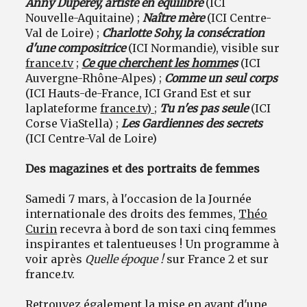
Anny Duperey, artiste en équilibre
(ICI
Nouvelle-Aquitaine) ;
Naître mère
(ICI Centre-
Val de Loire) ;
Charlotte Sohy, la consécration
d'une compositrice
(ICI Normandie), visible sur
france.tv
;
Ce que cherchent les homme
s
(ICI
Auvergne-Rhône-Alpes) ;
Comme un seul corps
(ICI Hauts-de-France, ICI Grand Est et sur
la
plateforme
france.tv) ;
Tu n'es pas seule
(ICI
Corse ViaStella) ;
Les Gardiennes des secrets
(ICI Centre-Val de Loire)
Des magazines et des portraits de femmes
Samedi 7 mars, à l'occasion de la Journée
internationale des droits des femmes,
Théo
Curin
recevra à bord de son taxi cinq femmes
inspirantes et talentueuses ! Un programme à
voir après
Quelle époque !
sur France 2 et sur
france.tv.
Retrouvez également la mise en avant d'une