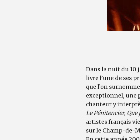
Dans la nuit du 10 j
livre l’une de ses 
que l’on surnomme l
exceptionnel, une 
chanteur y interprè
Le Pénitencier, Que 
artistes français v
sur le Champ-de-M
En cette année 200