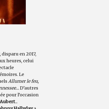
, disparu en 2017,
ux heures, celui
ectacle
émoires. Le
uels
Allumer le feu,
Tennessee…
D’autres
lée pour l’occasion
 Aubert
...
ohnny Hallyday
a