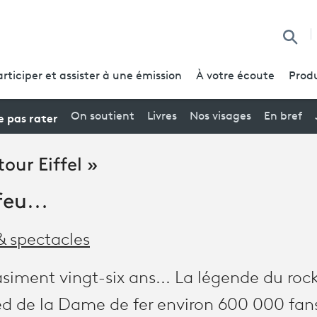
Reche
articiper et assister à une émission
À votre écoute
Produ
 pas rater
On soutient
Livres
Nos visages
En bref
our Eiffel »
 feu…
& spectacles
uasiment vingt-six ans... La légende du roc
ied de la Dame de fer environ 600 000 fans