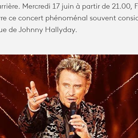
rrière. Mercredi 17 juin à partir de 21.00,
ivre ce concert phénoménal souvent cons
ue de Johnny Hallyday.