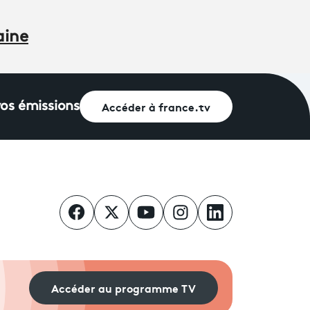
aine
Accéder à france.tv
vos émissions
Accéder au programme TV