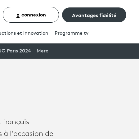
connexion
Avantages fidélité
rcher un contenu
ctions et innovation
Programme
tv
JO Paris 2024
Merci
k français
 à l’occasion de