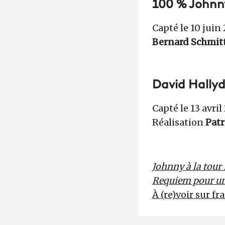
100 % Johnny 
Capté le 10 juin 
Bernard Schmit
David Hallyd
Capté le 13 avri
Réalisation
Patr
Johnny à la tour 
Requiem pour u
À (re)voir sur fr