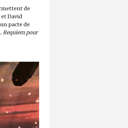
rmettent de
 et David
l un pacte de
..
Requiem pour