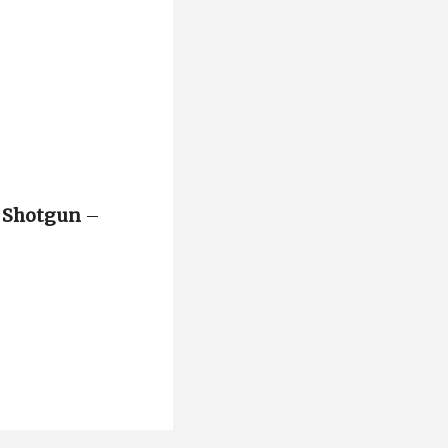
n
Shotgun
–