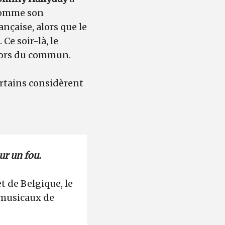
 comme son
nçaise, alors que le
 Ce soir-là, le
 hors du commun.
ertains considèrent
r un fou.
t de Belgique, le
 musicaux de