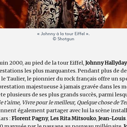
« Johnny à la tour Eiffel ».
© Shotgun
uin 2000, au pied de la tour Eiffel,
Johnny Hallyday
prestations les plus marquantes. Pendant plus de de
e Taulier, le pionnier du rock français offre un sp
prestation majestueuse à jamais gravée dans les m
te plusieurs de ses plus grands succès, parmi lesq
je t’aime, Vivre pour le meilleur, Quelque chose de 
iennent également partager avec lui la scène instal
ars :
Florent Pagny
,
Les Rita Mitsouko
,
Jean-Louis
0 marquée par le p
assage au nouveau millénaire,
J