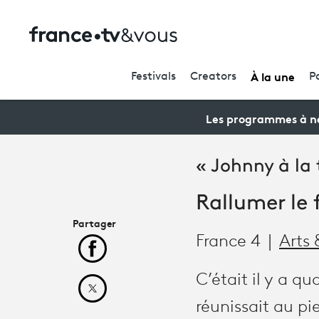
À la une
Festivals
Creators
P
Les programmes à ne
« Johnny à la t
Rallumer le
Partager
France 4
Arts 
Partager cet article sur Facebook
C’était il y a q
Partager cet article sur X
réunissait au p