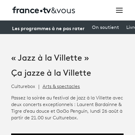
Rechercher
Les programmes à ne pas rater
On soutient
Livr
Festivals
« Jazz à la Villette »
Creators
Ça jazze à la Villette
À la une
Culturebox
Arts & spectacles
Participer et assister à une émission
Passez la soirée au festival de jazz à la Villette avec
À votre écoute
deux concerts exceptionnels : Laurent Bardainne &
Tigre d’eau douce et GoGo Penguin, lundi 26 août à
Productions et innovation
partir de 21.00 sur Culturebox.
Programme
tv