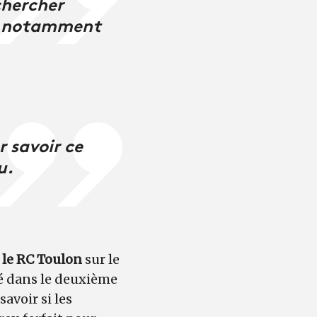
 chercher
er, notamment
r savoir ce
u.
 le RC Toulon
sur le
ré dans le deuxième
savoir si les