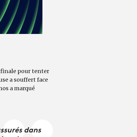
 finale pour tenter
se a souffert face
amos a marqué
assurés dans