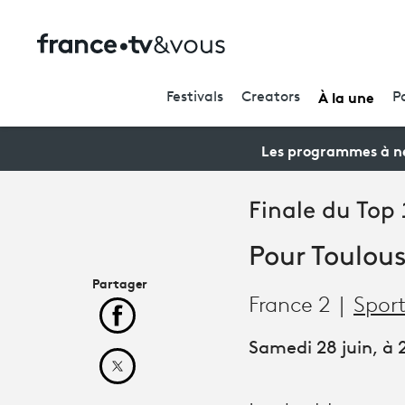
À la une
Festivals
Creators
P
Les programmes à ne
Finale du Top
Pour Toulous
Partager
France 2
Sport
Partager cet article sur Facebook
Samedi 28 juin, à 2
Partager cet article sur X