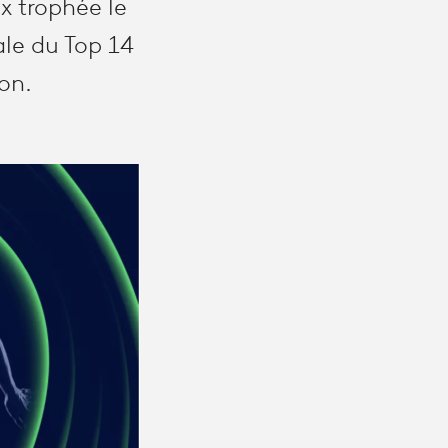
x trophée le
ale du Top 14
lon.