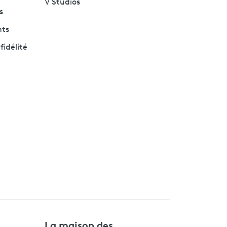
V Studios
s
nts
fidélité
e
La maison des