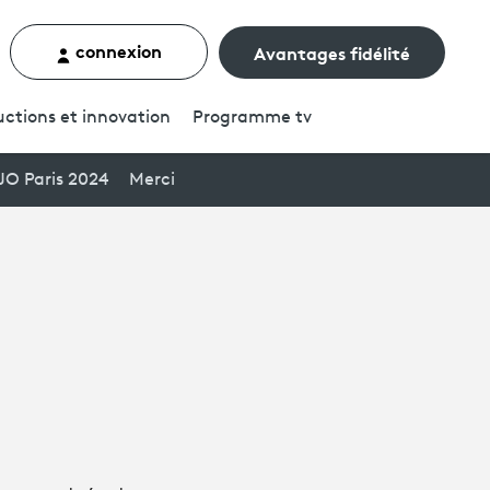
connexion
Avantages fidélité
rcher un contenu
ctions et innovation
Programme
tv
JO Paris 2024
Merci