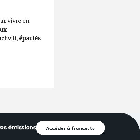
ur vivre en
Aux
chvili, épaulés
Accéder à france.tv
vos émissions