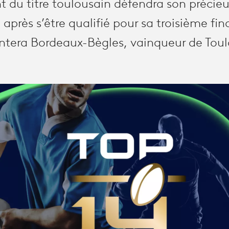
t du titre toulousain défendra son précieu
 après s’être qualifié pour sa troisième fin
frontera Bordeaux-Bègles, vainqueur de Tou