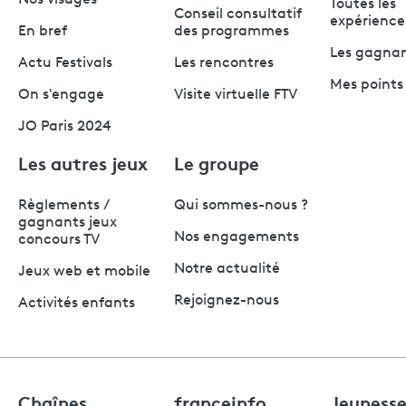
Nos visages
Toutes les
Conseil consultatif
expérience
En bref
des programmes
Les gagna
Actu Festivals
Les rencontres
Mes points 
On s'engage
Visite virtuelle FTV
JO Paris 2024
Les autres jeux
Le groupe
Règlements /
Qui sommes-nous ?
gagnants jeux
Nos engagements
concours TV
Notre actualité
Jeux web et mobile
Rejoignez-nous
Activités enfants
Chaînes
franceinfo
Jeuness