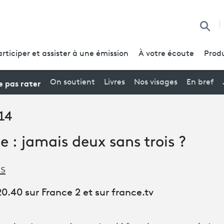
Reche
articiper et assister à une émission
À votre écoute
Produ
 pas rater
On soutient
Livres
Nos visages
En bref
 14
e : jamais deux sans trois ?
s
0.40 sur France 2 et sur france.tv