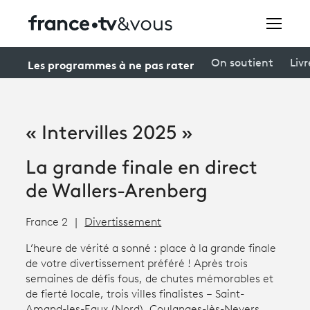
Rechercher
Les programmes à ne pas rater
On soutient
Livr
Festivals
« Intervilles 2025 »
Creators
La grande finale en direct
À la une
de Wallers-Arenberg
Participer et assister à une émission
France 2
Divertissement
À votre écoute
L’heure de vérité a sonné : place à la grande finale
de votre divertissement préféré ! Après trois
Productions et innovation
semaines de défis fous, de chutes mémorables et
de fierté locale, trois villes finalistes – Saint-
Programme
tv
Amand-les-Eaux (Nord), Coulanges-lès-Nevers