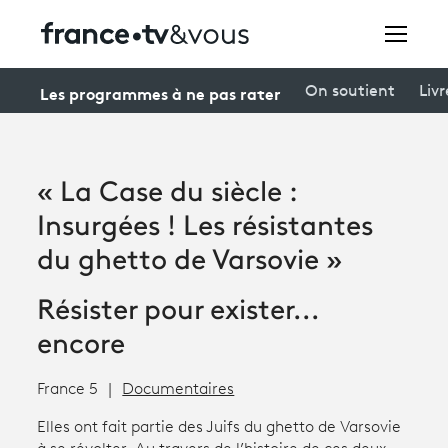
Rechercher
Les programmes à ne pas rater
On soutient
Livr
Festivals
« La Case du siècle :
Creators
Insurgées ! Les résistantes
À la une
du ghetto de Varsovie »
Participer et assister à une émission
Résister pour exister...
encore
À votre écoute
Productions et innovation
France 5
Documentaires
Programme
tv
Elles ont fait partie des Juifs du ghetto de Varsovie