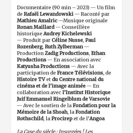
Documentaire (90 min – 2023) — Un film
de
Rafaël Lewandowski
— Raconté par
Mathieu Amalric
—Musique originale
Ronan Maillard
— Conseillère
historique
Audrey Kichelewski
— Produit par
Céline Nusse
,
Paul
Rozenberg
,
Ruth Zylberman
—
Production
Zadig Productions
,
Ethan
Productions
— En association avec
Katyusha Productions
— Avec la
participation de
France Télévisions
, de
Histoire TV
et
du Centre national du
cinéma et de l’image animée
— En
collaboration avec
l’Institut Historique
Juif Emmanuel Ringelblum de Varsovie
— Avec le soutien de la
Fondation pour la
Mémoire de la Shoah
, la
Fondation
Rothschild
, la
Procirep
et de l’
Angoa
La Case du siècle : Insurgées ! Les