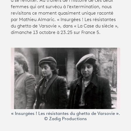
à se révolter. Au travers de l’histoire de ces deux
femmes qui ont survécu à l’extermination, nous
revisitons ce moment quasiment unique raconté
Avantages fidélité
par Mathieu Almaric. « Insurgées ! Les résistantes
du ghetto de Varsovie », dans « La Case du siècle »,
connexion
dimanche 13 octobre à 23.25 sur France 5.
« Insurgées ! Les résistantes du ghetto de Varsovie ».
© Zadig Productions