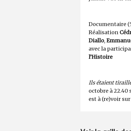
Documentaire (5
Réalisation
Céd
Diallo
,
Emmanue
avec la particip
l’Histoire
Ils étaient tirai
octobre à 22.40 
est à (re)voir su