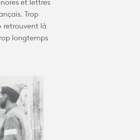
nores et lettres
rançais. Trop
 » retrouvent là
a trop longtemps