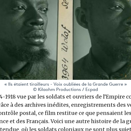
« Ils étaient tirailleurs - Voix oubliées de la Grande Guerre »
© Kilaohm Productions / Ecpad
4-1918 vue par les soldats et ouvriers de l’Empire co
râce à des archives inédites, enregistrements des 
ontrôle postal, ce film restitue ce que pensaient le
nce et des Français. Voici une autre histoire de la g
tendue, où les soldats coloniaux ne sont plus suje