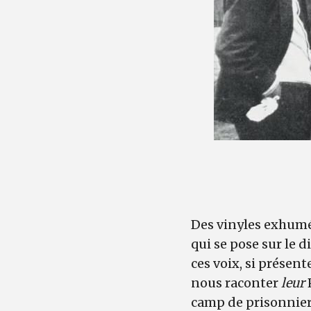
Des vinyles exhumés
qui se pose sur le d
ces voix, si présen
nous raconter
leur
P
camp de prisonniers