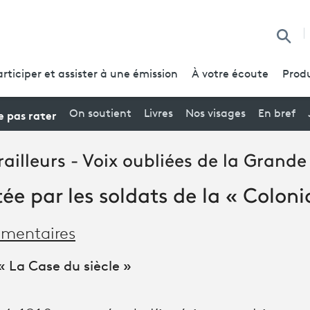
Reche
articiper et assister à une émission
À votre écoute
Produ
 pas rater
On soutient
Livres
Nos visages
En bref
tirailleurs - Voix oubliées de la Grand
ée par les soldats de la « Coloni
mentaires
 La Case du siècle »