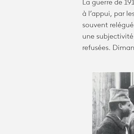
La guerre de 191
à l’appui, par le
souvent relégués 
une subjectivité
refusées. Diman