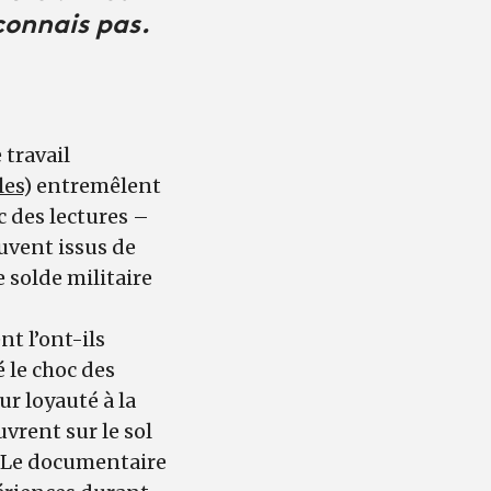
connais pas.
 travail
les
) entremêlent
c des lectures –
uvent issus de
 solde militaire
t l’ont-ils
é le choc des
ur loyauté à la
vrent sur le sol
. Le documentaire