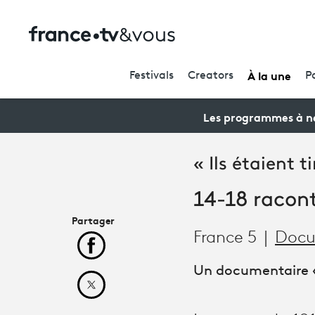
À la une
Festivals
Creators
P
Les programmes à ne
« Ils étaient 
14-18 racont
Partager
France 5
Docu
Partager cet article sur Facebook
Un documentaire «
Partager cet article sur X