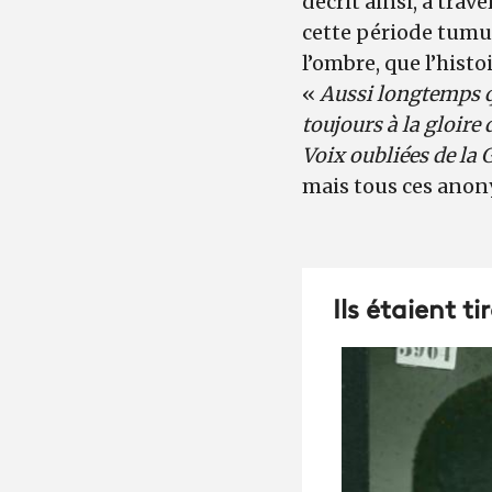
décrit ainsi, à trav
cette période tumu
l’ombre, que l’histoi
«
Aussi longtemps qu
toujours à la gloire
Voix oubliées de la
mais tous ces anon
Ils étaient t