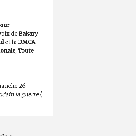
aour
–
voix de
Bakary
ad
et la
DMCA
,
ionale
,
Toute
imanche 26
udain la guerre !
,