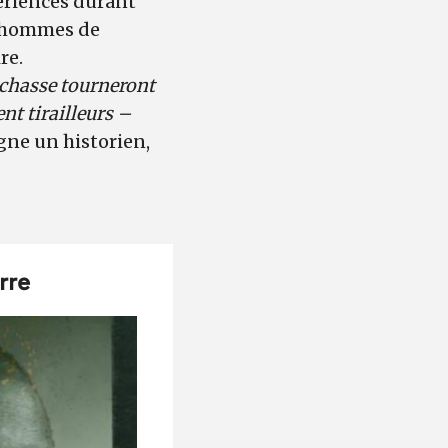
périences durant
es hommes de
ire.
e chasse tourneront
ent tirailleurs –
agne un historien,
erre