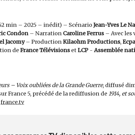
2 min – 2025 – inédit) – Scénario
Jean-Yves Le N
ric Condon
– Narration
Caroline Ferrus
– Avec les 
l Jacomy
– Production
Kilaohm Productions
,
Ecp
ation de
France Télévisions
et
LCP
-
Assemblée nat
lleurs – Voix oubliées de la Grande Guerre
, diffusé d
sur France 5, précédé de la rediffusion de
1914, et so
r
france.tv