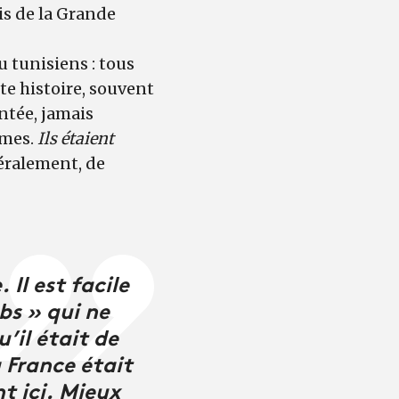
is de la Grande
u tunisiens : tous
te histoire, souvent
ntée, jamais
êmes.
Ils étaient
téralement, de
Il est facile
bs » qui ne
’il était de
a France était
t ici. Mieux