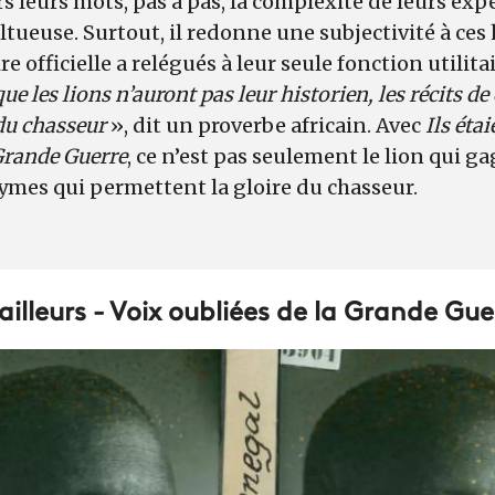
ers leurs mots, pas à pas, la complexité de leurs ex
ltueuse. Surtout, il redonne une subjectivité à c
re officielle a relégués à leur seule fonction utilita
e les lions n’auront pas leur historien, les récits d
 du chasseur
», dit un proverbe africain. Avec
Ils étai
 Grande Guerre
, ce n’est pas seulement le lion qui g
ymes qui permettent la gloire du chasseur.
irailleurs - Voix oubliées de la Grande Gu