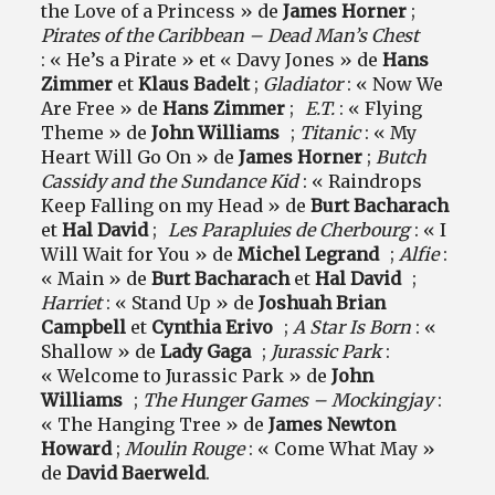
the Love of a Princess » de
James Horner
;
Pirates of the Caribbean –
Dead Man’s Chest
: « He’s a Pirate » et « Davy Jones » de
Hans
Zimmer
et
Klaus Badelt
;
Gladiator
: « Now We
Are Free » de
Hans Zimmer
;
E.T.
: « Flying
Theme » de
John Williams
;
Titanic
: « My
Heart Will Go On » de
James Horner
;
Butch
Cassidy and the Sundance Kid
: « Raindrops
Keep Falling on my Head » de
Burt Bacharach
et
Hal David
;
Les Parapluies de Cherbourg
: « I
Will Wait for You » de
Michel Legrand
;
Alfie
:
« Main » de
Burt Bacharach
et
Hal David
;
Harriet
: « Stand Up » de
Joshuah Brian
Campbell
et
Cynthia Erivo
;
A Star Is Born
: «
Shallow » de
Lady Gaga
;
Jurassic Park
:
« Welcome to Jurassic Park » de
John
Williams
;
The Hunger Games – Mockingjay
:
« The Hanging Tree » de
James Newton
Howard
;
Moulin Rouge
: « Come What May »
de
David Baerweld
.