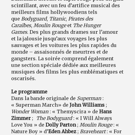
scintillant, avec un feu d’artifice musical des
meilleurs films hollywoodiens tels
que
Bodyguard
,
Titanic
,
Pirates des
Caraïbes
,
Moulin Rouge
et
The Hunger
Games
. Des plus grands drames sur l’amour
et la jalousie jusqu’aux voyages les plus
sauvages et les voitures les plus rapides du
monde – assaisonnés de meurtres et de
gangsters. La soirée comprend également
une section spéciale dédiée aux meilleures
musiques des films les plus emblématiques et
oscarisés.
Le programme
Dans la bande originale de
Superman
:
« Superman March
»
de
John Williams
;
Wonder Woman
: « Themyscira » de
Hans
Zimmer
;
The Bodyguard
: « I Will Always
Love You » de
Dolly Parton
;
Moulin Rouge
: «
Nature Boy » d’
Eden Ahbez
;
Braveheart
: « For