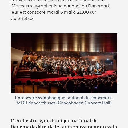
l’Orchestre symphonique national du Danemark
leur est consacré mardi 6 mai à 21.00 sur
Avantages fidélité
Culturebox.
connexion
L'orchestre symphonique national du Danemark.
© DR Koncerthuset (Copenhagen Concert Hall)
L’Orchestre symphonique national du
Danemark déroule le tapis rouge pour un gala