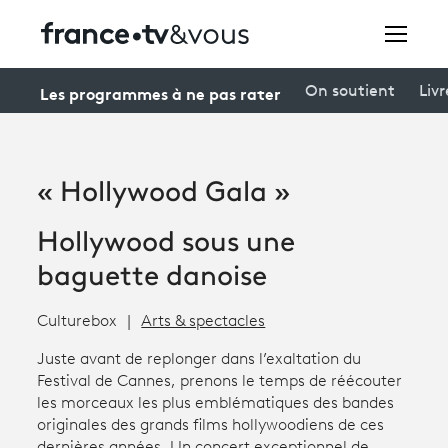
Rechercher
Les programmes à ne pas rater
On soutient
Livr
Festivals
« Hollywood Gala »
Creators
Hollywood sous une
À la une
baguette danoise
Participer et assister à une émission
Culturebox
Arts & spectacles
À votre écoute
Juste avant de replonger dans l’exaltation du
Festival de Cannes, prenons le temps de réécouter
Productions et innovation
les morceaux les plus emblématiques des bandes
originales des grands films hollywoodiens de ces
Programme
tv
dernières années. Un concert exceptionnel de