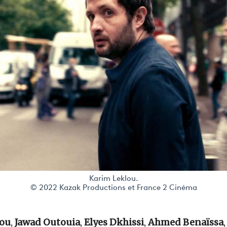
Karim Leklou.
© 2022 Kazak Productions et France 2 Cinéma
lou
,
Jawad Outouia
,
Elyes Dkhissi
,
Ahmed Benaïssa