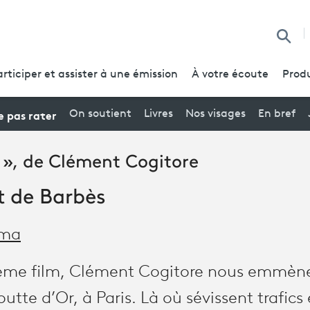
Reche
articiper et assister à une émission
À votre écoute
Produ
 pas rater
On soutient
Livres
Nos visages
En bref
 », de Clément Cogitore
 de Barbès
éma
ème film, Clément Cogitore nous emmèn
outte d’Or, à Paris. Là où sévissent trafic