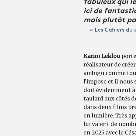
fabuleux qui le
ici de fantasti
mais plutôt pa
« Les Cahiers du
Karim Leklou
porte 
réalisateur de cré
ambigu comme tout 
l’impose et il nous
doit évidemment à K
taulard aux côtés 
dans deux films pr
en lumière. Très a
lui valent de nombr
en 2025 avec le Cés