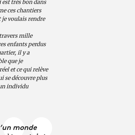
 est très bon dans
mme ces chantiers
 je voulais rendre
travers mille
ces enfants perdus
rtier, il y a
le que je
éel et ce qui relève
ui se découvre plus
’un individu
»
 d’un monde