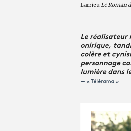
Larrieu
Le Roman d
Le réalisateur
onirique, tand
colère et cyni
personnage con
lumière dans l
« Télérama »