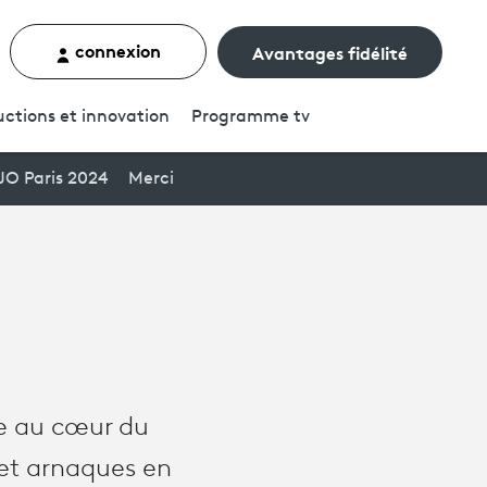
connexion
Avantages fidélité
rcher un contenu
ctions et innovation
Programme
tv
JO Paris 2024
Merci
e au cœur du
s et arnaques en