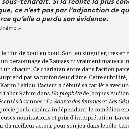
 sous-tendrait. Si la réalité la plus con
que, ce n’est pas par l’adjonction de q
rce qu’elle a perdu son évidence.
 cinéma »
le film de bout en bout. Son jeu singulier, très en 
er un personnage de Ramsès ni vraiment mauvais, n
un chacun. Ce charlatan entre dans l’action parce 
 surprend par sa profondeur d’âme. Cette subtilité,
arim Leklou. L’acteur a débuté sa carrière avec un 
de Tahar Rahim dans
Un prophète
de Jacques Audiard.
ésentés à Cannes :
La Source des femmes
et
Les Géa
pprécié par le cinéma indépendant, le comédien enc
euses nominations et prix d’interprétation. La co
ar du meilleur acteur pour son jeu dans le rôle-titr