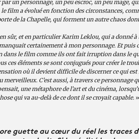
r par un personnage, un peu escroc, un peu mage, qui
te, le film a évolué en fonction des circonstances, co
porte de la Chapelle, qui forment un autre chaos dont
ien sûr, et en particulier Karim Leklou, qui a donné à 
i manquait certainement à mon personnage. Et puis 
n dans le film comme ils ont fait irruption dans le qua
s ces éléments se sont conjugués pour créer le troub
nsation où il devient difficile de discerner ce qui est r
u merveilleux. C’est aussi, à travers ce personnage q
 pensait, une métaphore de l’art et du cinéma, lorsqu
ose qui va au-delà de ce dont il se croyait capable.
ore guette au cœur du réel les traces