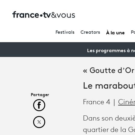
À la une
Festivals
Creators
P
Les programmes à ne
« Goutte d’Or
Le marabout
Partager
France 4
Cin
Partager cet article sur Facebook
Dans son deuxi
Partager cet article sur X
quartier de la G