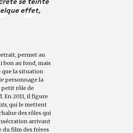
crète se teinte
uelque effet,
retrait, permet au
i bon au fond, mais
que la situation
 le personnage la
petit rôle de
 En 2011, il figure
nts
, qui le mettent
haîne des rôles qui
nsécration arrivant
e du
film des frères