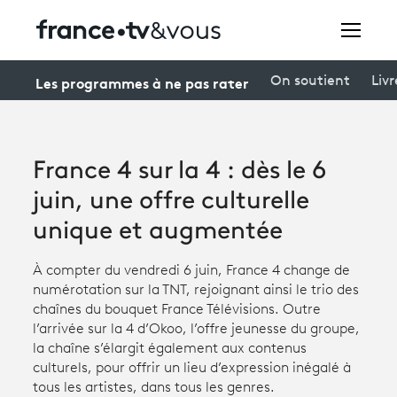
Rechercher
Les programmes à ne pas rater
On soutient
Livr
Festivals
France 4 sur la 4 : dès le 6
Creators
juin, une offre culturelle
À la une
unique et augmentée
Participer et assister à une émission
À compter du vendredi 6 juin, France 4 change de
numérotation sur la TNT, rejoignant ainsi le trio des
À votre écoute
chaînes du bouquet France Télévisions. Outre
l’arrivée sur la 4 d’Okoo, l’offre jeunesse du groupe,
Productions et innovation
la chaîne s’élargit également aux contenus
culturels, pour offrir un lieu d’expression inégalé à
Programme
tv
tous les artistes, dans tous les genres.