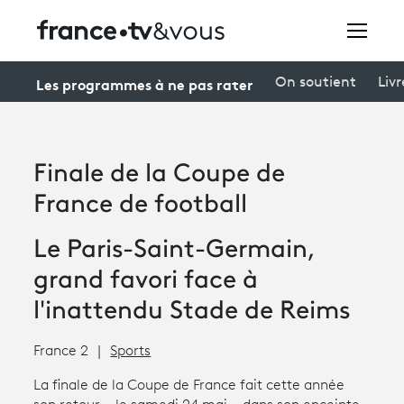
Rechercher
Les programmes à ne pas rater
On soutient
Livr
Festivals
Finale de la Coupe de
Creators
France de football
À la une
Le Paris-Saint-Germain,
Participer et assister à une émission
grand favori face à
l'inattendu Stade de Reims
À votre écoute
Productions et innovation
France 2
Sports
Programme
tv
La finale de la Coupe de France fait cette année