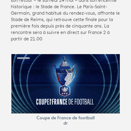
son retour – le samedi 24 mai – dans son enceinte
historique : le Stade de France. Le Paris-Saint-
Germain, grand habitué du rendez-vous, affronte le
Avantages fidélité
Stade de Reims, qui retrouve cette finale pour la
première fois depuis près de cinquante ans. La
connexion
rencontre sera à suivre en direct sur France 2 à
partir de 21.00
Coupe de France de football
dr