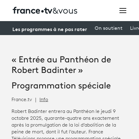
Rechercher
Les programmes à ne pas rater
On soutient
Livr
Festivals
« Entrée au Panthéon de
Creators
Robert Badinter »
À la une
Programmation spéciale
Participer et assister à une émission
France.tv
Info
À votre écoute
Robert Badinter entrera au Panthéon le jeudi 9
octobre 2025, quarante-quatre ans exactement
Productions et innovation
après la promulgation de la loi d’abolition de la
peine de mort, dont il fut l’auteur. France
Programme
tv
Télévisions propose une programmation spéciale