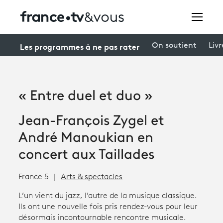
Rechercher
Les programmes à ne pas rater
On soutient
Livr
Festivals
« Entre duel et duo »
Creators
Jean-François Zygel et
À la une
André Manoukian en
Participer et assister à une émission
concert aux Taillades
À votre écoute
France 5
Arts & spectacles
Productions et innovation
L’un vient du jazz, l’autre de la musique classique.
Ils ont une nouvelle fois pris rendez-vous pour leur
Programme
tv
désormais incontournable rencontre musicale.