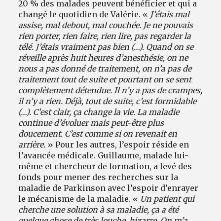
20 % des malades peuvent bénéficier et qui a
changé le quotidien de Valérie. «
J’étais mal
assise, mal debout, mal couchée. Je ne pouvais
rien porter, rien faire, rien lire, pas regarder la
télé. J’étais vraiment pas bien (…). Quand on se
réveille après huit heures d’anesthésie, on ne
nous a pas donné de traitement, on n’a pas de
traitement tout de suite et pourtant on se sent
complètement détendue. Il n’y a pas de crampes,
il n’y a rien. Déjà, tout de suite, c’est formidable
(…). C’est clair, ça change la vie. La maladie
continue d’évoluer mais peut-être plus
doucement. C’est comme si on revenait en
arrière.
» Pour les autres, l’espoir réside en
l’avancée médicale. Guillaume, malade lui-
même et chercheur de formation, a levé des
fonds pour mener des recherches sur la
maladie de Parkinson avec l’espoir d’enrayer
le mécanisme de la maladie. «
Un patient qui
cherche une solution à sa maladie, ça a été
quelque chose de très louche, bizarre. On m’a