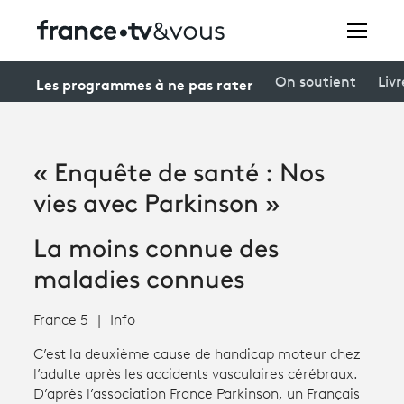
Rechercher
Les programmes à ne pas rater
On soutient
Livr
Festivals
« Enquête de santé : Nos
Creators
vies avec Parkinson »
À la une
La moins connue des
Participer et assister à une émission
maladies connues
À votre écoute
France 5
Info
Productions et innovation
C’est la deuxième cause de handicap moteur chez
l’adulte après les accidents vasculaires cérébraux.
Programme
tv
D’après l’association France Parkinson, un Français