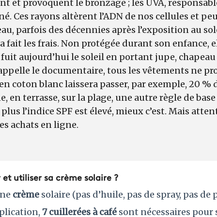
ent et provoquent le bronzage ; les UVA, responsab
né. Ces rayons altèrent l’ADN de nos cellules et p
eau, parfois des décennies après l’exposition au sol
a fait les frais. Non protégée durant son enfance, e
 fuit aujourd’hui le soleil en portant jupe, chapeau
rappelle le documentaire, tous les vêtements ne pr
t en coton blanc laissera passer, par exemple, 20 %
e, en terrasse, sur la plage, une autre règle de bas
 plus l’indice SPF est élevé, mieux c’est. Mais atte
es achats en ligne.
t utiliser sa crème solaire ?
une
crème
solaire (pas d’huile, pas de spray, pas de
plication,
7 cuillerées à café
sont nécessaires pour 