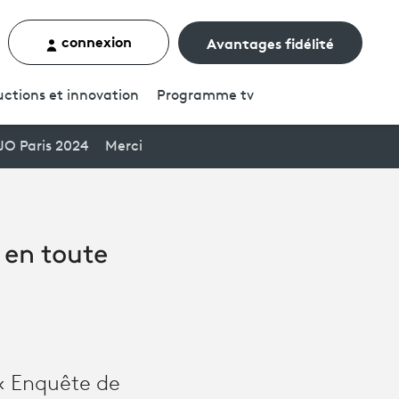
connexion
Avantages fidélité
rcher un contenu
ctions et innovation
Programme
tv
JO Paris 2024
Merci
 en toute
 « Enquête de