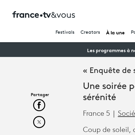
À la une
Festivals
Creators
P
Les programmes à ne
« Enquête de s
Une soirée p
Partager
sérénité
Partager cet article sur Facebook
France 5
Soci
Partager cet article sur X
Coup de soleil,