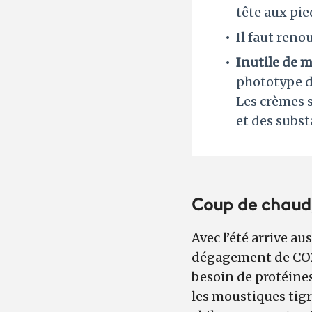
tête aux pie
Il faut reno
Inutile de m
phototype de
Les crèmes 
et des subs
Coup de chaud,
Avec l’été arrive au
dégagement de CO2, 
besoin de protéines
les moustiques tig