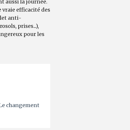
t aussi la journée.
vraie efficacité des
let anti-
ols, prises...),
dangereux pour les
. Le changement