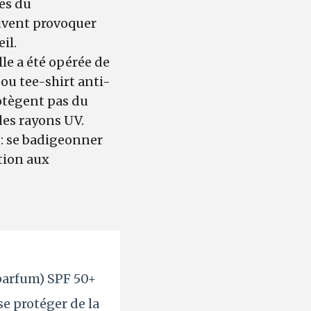
les du
euvent provoquer
eil.
lle a été opérée de
 ou tee-shirt anti-
otègent pas du
 des rayons UV.
e : se badigeonner
ntion aux
 parfum) SPF 50+
se protéger de la