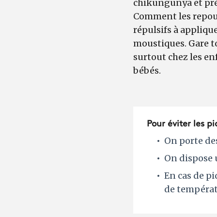
chikungunya et pré
Comment les repouss
répulsifs à appliqu
moustiques. Gare tou
surtout chez les en
bébés.
Pour éviter les 
On porte de
On dispose 
En cas de p
de températ