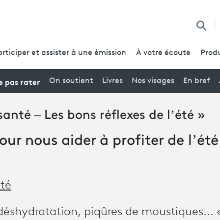
Reche
articiper et assister à une émission
À votre écoute
Produ
 pas rater
On soutient
Livres
Nos visages
En bref
anté – Les bons réflexes de l’été »
our nous aider à profiter de l’été
été
 déshydratation, piqûres de moustiques...