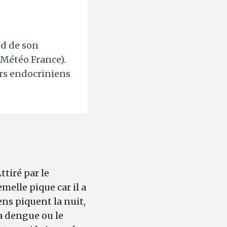
d de son
 Météo France).
urs endocriniens
ttiré par le
melle pique car il a
ns piquent la nuit,
a dengue ou le