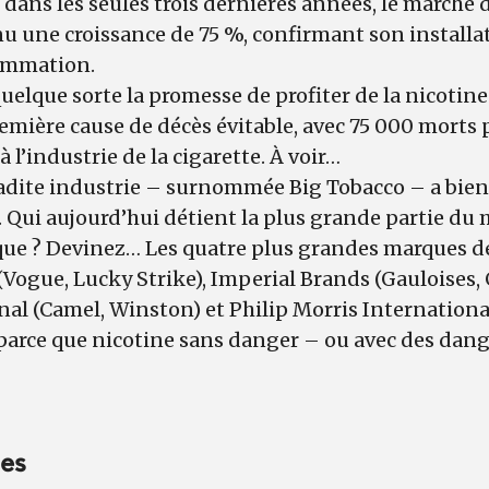
 dans les seules trois dernières années, le marché d
nu une croissance de 75 %, confirmant son installa
ommation.
quelque sorte la promesse de profiter de la nicotin
emière cause de décès évitable, avec 75 000 morts 
 l’industrie de la cigarette. À voir…
ladite industrie – surnommée Big Tobacco – a bien
e. Qui aujourd’hui détient la plus grande partie du 
que ? Devinez… Les quatre plus grandes marques de 
ogue, Lucky Strike), Imperial Brands (Gauloises, 
al (Camel, Winston) et Philip Morris International
parce que nicotine sans danger – ou avec des danger
nes