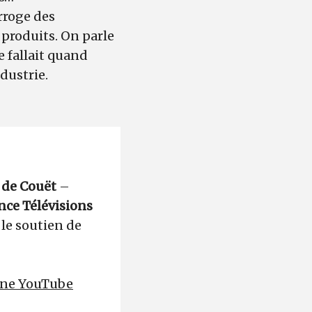
rroge des
 produits. On parle
 fallait quand
dustrie.
de Couët
–
nce Télévisions
le soutien de
haîne YouTube