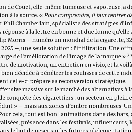
on de Couët, elle-même fumeuse et vapoteuse, a dé
ion à la source. «
Pour comprendre, il faut rentrer d
ur Phil Chamberlain, spécialiste des stratégies d’in
 réponse à la lettre en bonne et due forme qu’elle 
ip Morris – numéro un mondial de la cigarette, 32
n 2025 –, une seule solution : l’infiltration. Une off
harge de l’amélioration de l’image de la marque » ?
ettre de motivation, un entretien en visio, et la vo
, bien décidée à pénétrer les coulisses de cette ind
 celle-ci prépare sa reconversion stratégique.
ffensive massive sur le marché des alternatives à l
de conquête des cigarettiers : un secteur en plein 
éduit » – mais aux zones d’ombre nombreuses. Une
 Pour cela, tout est bon : animations dans des bar
calisées, présence dans les festivals, influenceurs,
ans le but de peser sur les futures réglementatio