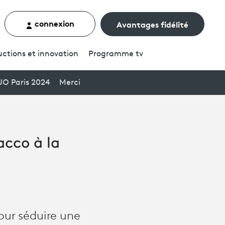
connexion
Avantages fidélité
rcher un contenu
ctions et innovation
Programme
tv
JO Paris 2024
Merci
acco à la
our séduire une