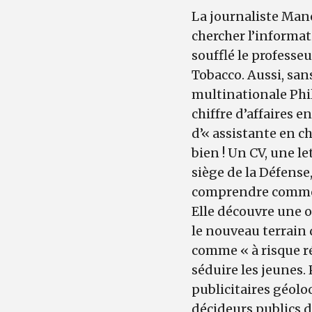
La journaliste Man
chercher l’informat
soufflé le professe
Tobacco. Aussi, sans
multinationale Phil
chiffre d’affaires e
d’« assistante en c
bien ! Un CV, une l
siège de la Défense
comprendre comment
Elle découvre une o
le nouveau terrain 
comme « à risque r
séduire les jeunes.
publicitaires géolo
décideurs publics d