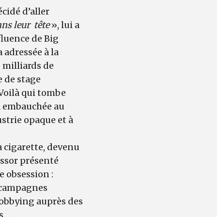
cidé d’aller
ans leur tête
», lui a
fluence de Big
a adressée à la
 milliards de
re de stage
 Voilà qui tombe
ilà embauchée au
ustrie opaque et à
a cigarette, devenu
essor présenté
 obsession :
s, campagnes
 lobbying auprès des
ns…