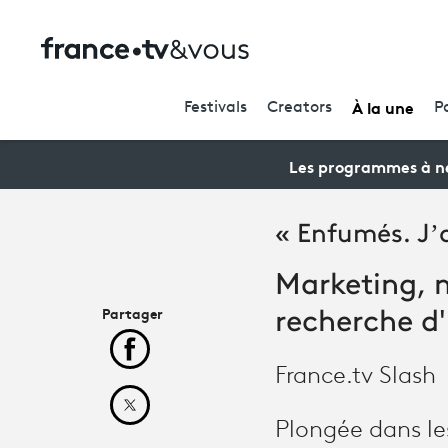
À la une
Festivals
Creators
P
Les programmes à ne
« Enfumés. J’ai
Marketing, m
Partager
recherche d
Partager cet article sur Facebook
France.tv Slash
Partager cet article sur X
Plongée dans les