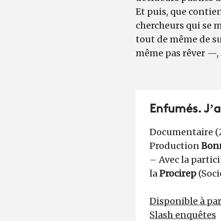
Et puis, que contie
chercheurs qui se m
tout de même de su
même pas rêver —, d
Enfumés. J’ai
Documentaire (20
Production
Bonn
– Avec la partic
la
Procirep
(Soci
Disponible à par
Slash enquêtes