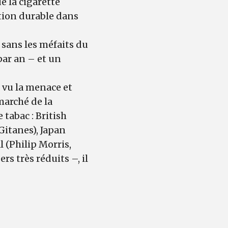
e la cigarette
tion durable dans
e sans les méfaits du
par an – et un
 vu la menace et
marché de la
tabac : British
Gitanes), Japan
 (Philip Morris,
s très réduits –, il