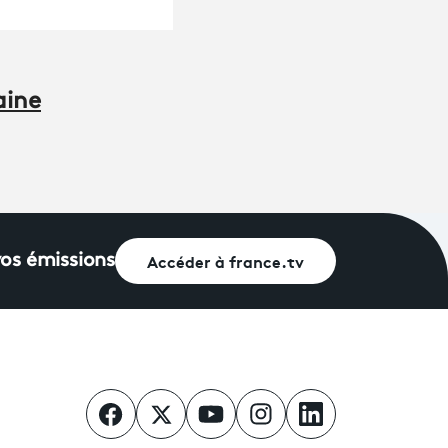
aine
Accéder à france.tv
vos émissions