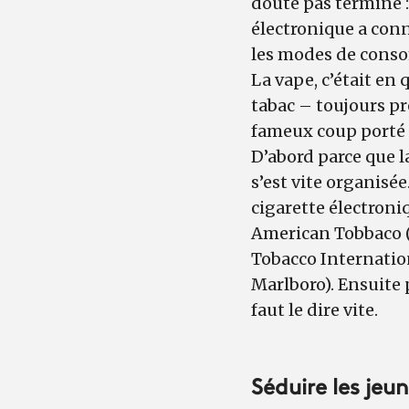
doute pas terminé :
électronique a con
les modes de cons
La vape, c’était en 
tabac – toujours pr
fameux coup porté à
D’abord parce que 
s’est vite organisé
cigarette électroni
American Tobbaco (V
Tobacco Internation
Marlboro). Ensuite 
faut le dire vite.
Séduire les jeu