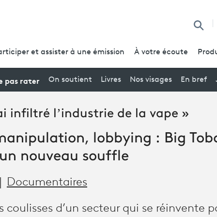
Reche
articiper et assister à une émission
À votre écoute
Produ
 pas rater
On soutient
Livres
Nos visages
En bref
 infiltré l’industrie de la vape »
anipulation, lobbying : Big Tob
'un nouveau souffle
Documentaires
 coulisses d’un secteur qui se réinvente p