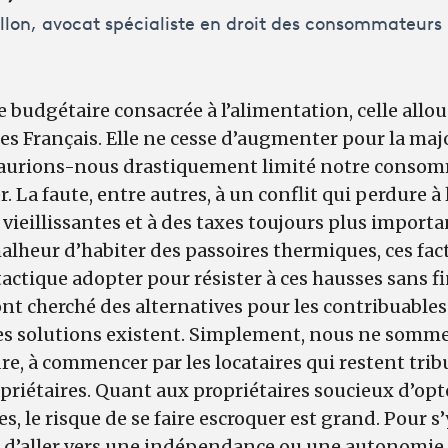
llon, avocat spécialiste en droit des consommateurs
e budgétaire consacrée à l’alimentation, celle alloué
es Français. Elle ne cesse d’augmenter pour la maj
urions-nous drastiquement limité notre consomm
r. La faute, entre autres, à un conflit qui perdure à l
vieillissantes et à des taxes toujours plus importa
malheur d’habiter des passoires thermiques, ces fa
 tactique adopter pour résister à ces hausses sans f
nt cherché des alternatives pour les contribuables
s solutions existent. Simplement, nous ne somme
e, à commencer par les locataires qui restent trib
opriétaires. Quant aux propriétaires soucieux d’opt
s, le risque de se faire escroquer est grand. Pour s’
d’aller vers une indépendance ou une autonomie 