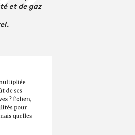
ité et de gaz
el.
multipliée
ût de ses
ves ? Éolien,
lités pour
mais quelles