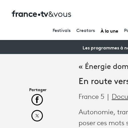
À la une
Festivals
Creators
P
Les programmes à ne
« Énergie dome
En route ver
Partager
France 5
Docu
Partager cet article sur Facebook
Autonomie, tran
Partager cet article sur X
poser ces mots s