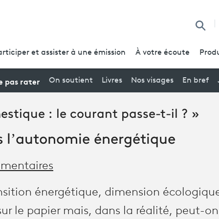
Reche
articiper et assister à une émission
À votre écoute
Produ
 pas rater
On soutient
Livres
Nos visages
En bref
stique : le courant passe-t-il ? »
s l’autonomie énergétique
mentaires
sition énergétique, dimension écologique. 
ur le papier mais, dans la réalité, peut-o