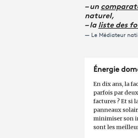
– un
comparate
naturel,
– la
liste des f
Le Médiateur nati
Énergie domes
En dix ans, la f
parfois par deux
factures ? Et si 
panneaux solair
minimiser son i
sont les meilleu