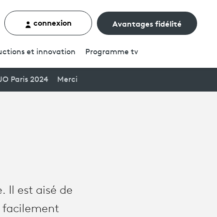
connexion
Avantages fidélité
rcher un contenu
ctions et innovation
Programme
tv
JO Paris 2024
Merci
Il est aisé de
n facilement