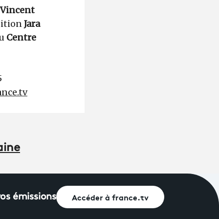
Vincent
ition
Jara
du
Centre
5
ance.tv
aine
Accéder à france.tv
vos émissions