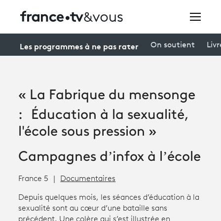
Rechercher
Les programmes à ne pas rater
On soutient
Livr
Festivals
« La Fabrique du mensonge
Creators
: Éducation à la sexualité,
À la une
l'école sous pression »
Participer et assister à une émission
Campagnes d’infox à l’école
À votre écoute
France 5
Documentaires
Productions et innovation
Depuis quelques mois, les séances d’éducation à la
sexualité sont au cœur d’une bataille sans
Programme
tv
précédent. Une colère qui s’est illustrée en