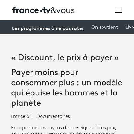
Rechercher
Les programmes à ne pas rater
On soutient
Livr
Festivals
« Discount, le prix à payer »
Creators
Payer moins pour
À la une
consommer plus : un modèle
Participer et assister à une émission
qui épuise les hommes et la
planète
À votre écoute
Productions et innovation
France 5
Documentaires
Programme
tv
En arpentant les rayons des enseignes à bas prix,