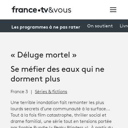
Rechercher
Les programmes à ne pas rater
On soutient
Livr
Festivals
« Déluge mortel »
Creators
Se méfier des eaux qui ne
À la une
dorment plus
Participer et assister à une émission
France 3
Séries & fictions
À votre écoute
Une terrible inondation fait remonter les plus
lourds secrets d’une communauté à la surface...
Productions et innovation
Tout à la fois film catastrophe, thriller social et
drame familial, une série tout en tensions portée
Programme
tv
par Sophie Rundle (« Peaky Blinders »). À partir du