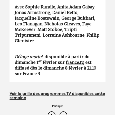
Avec
Sophie Rundle
,
Anita Adam Gabay
,
Jonas Armstrong
,
Daniel Betts
,
Jacqueline Boatswain
,
George Bukhari
,
Leo Flanagan
,
Nicholas Gleaves
,
Faye
McKeever
,
Matt Stokoe
,
Tripti
Tripuraneni
,
Lorraine Ashbourne
,
Philip
Glenister
Déluge mortel
, disponible à partir du
er
dimanche 1
février sur
france.tv
, est
diffusé dès le dimanche 8 février à 21.10
sur France 3
Voir la grille des programmes TV disponibles cette
semaine
Partager