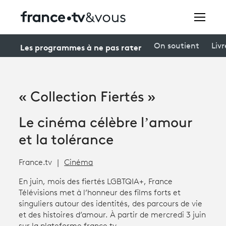
Rechercher
Les programmes à ne pas rater
On soutient
Livr
Festivals
« Collection Fiertés »
Creators
Le cinéma célèbre l’amour
À la une
et la tolérance
Participer et assister à une émission
France.tv
Cinéma
À votre écoute
En juin, mois des fiertés LGBTQIA+, France
Télévisions met à l’honneur des films forts et
Productions et innovation
singuliers autour des identités, des parcours de vie
Programme
tv
et des histoires d’amour. À partir de mercredi 3 juin