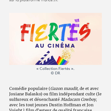
sur la plateforme france.tv.
Avantages fidélité
connexion
« Collection Fiertés ».
© DR
Comédie populaire (
Gazon maudit,
de et avec
Josiane Balasko) ou film indépendant culte (le
sulfureux et désenchanté
Madacam Cowboy
,
avec les tout jeunes Dustin Hoffman et Jon
Voight
),
film d’auteur de qualité française