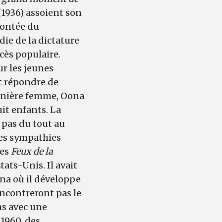
(1936) assoient son
 montée du
die de la dictature
cès populaire.
r les jeunes
it répondre de
ernière femme, Oona
uit enfants. La
t pas du tout au
ses sympathies
des
Feux de la
tats-Unis. Il avait
Oona où il développe
encontreront pas le
ms avec une
 1960, des