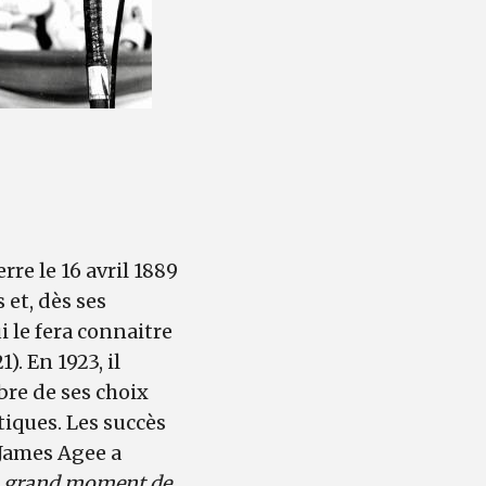
re le 16 avril 1889
 et, dès ses
i le fera connaitre
21). En 1923, il
bre de ses choix
tiques. Les succès
 James Agee a
lus grand moment de