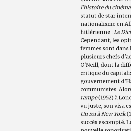
l'histoire du ciném
statut de star inter
nationalisme en All
hitlérienne :
Le Dic
Cependant, les opin
femmes sont dans le
plusieurs chefs d'a
O'Neill, dont la di
critique du capital
gouvernement d'Har
communistes. Alors
rampe
(1952) à Lond
vu juste, son visa e
Un roi à New York
(1
succès escompté. Le
nouvelle sonorisati