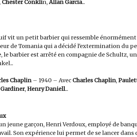
,
Chester Conkli
n,
Allan Garcia
...
juif vit un petit barbier qui ressemble énormémen
teur de Tomania qui a décidé l'extermination du pe
e, le barbier est arrêté en compagnie de Schultz, u
kel...
les Chaplin
– 1940 – Avec
Charles Chaplin
,
Paulet
 Gardiner
,
Henry Daniell
...
ux
’un jeune garçon, Henri Verdoux, employé de banqu
vail. Son expérience lui permet de se lancer dans