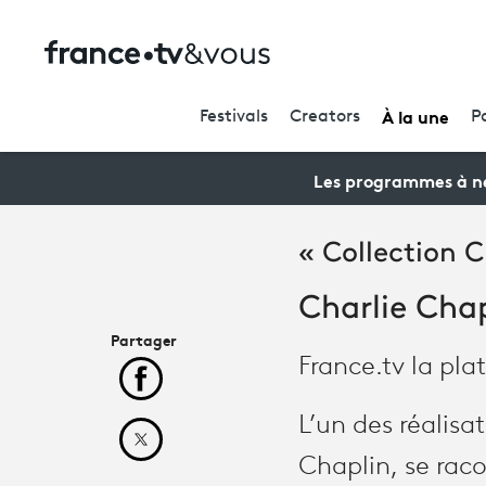
À la une
Festivals
Creators
P
Les programmes à ne
« Collection C
Charlie Chap
Partager
France.tv la pl
Partager cet article sur Facebook
L’un des réalisa
Partager cet article sur X
Chaplin, se raco