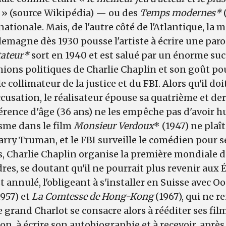
a
» (source Wikipédia) — ou des
Temps modernes*
nationale. Mais, de l'autre côté de l'Atlantique, la
emagne dès 1930 pousse l'artiste à écrire une paro
tateur*
sort en 1940 et est salué par un énorme suc
ions politiques de Charlie Chaplin et son goût pou
 collimateur de la justice et du FBI. Alors qu'il do
ccusation, le réalisateur épouse sa quatrième et d
fférence d'âge (36 ans) ne les empêche pas d'avoir h
isme dans le film
Monsieur Verdoux
* (1947) ne plaî
ry Truman, et le FBI surveille le comédien pour 
, Charlie Chaplin organise la première mondiale 
res, se doutant qu'il ne pourrait plus revenir aux É
st annulé, l'obligeant à s'installer en Suisse avec 
957) et
La Comtesse de Hong-Kong
(1967), qui ne r
 grand Charlot se consacre alors à rééditer ses fil
on, à écrire son autobiographie et à recevoir, après