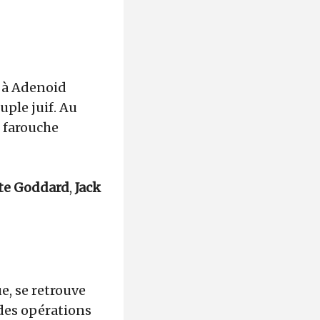
t à Adenoid
uple juif. Au
n farouche
te Goddard
,
Jack
e, se retrouve
 des opérations