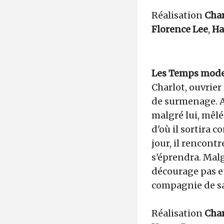
Réalisation
Char
Florence Lee
,
Ha
Les Temps mod
Charlot, ouvrier 
de surmenage. A l
malgré lui, mêlé
d'où il sortira c
jour, il rencontr
s'éprendra. Malgr
décourage pas et
compagnie de sa
Réalisation
Char