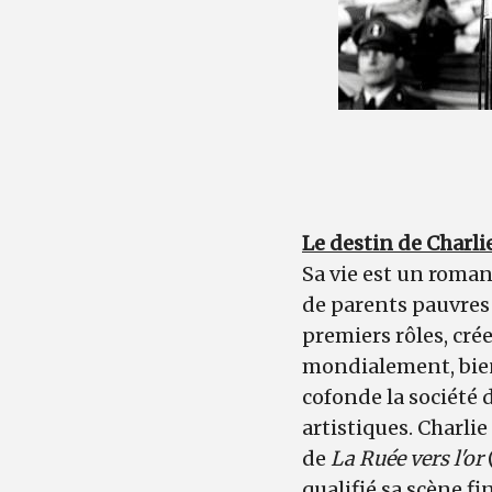
Le destin de Charli
Sa vie est un roman
de parents pauvres 
premiers rôles, cré
mondialement, bien
cofonde la société 
artistiques. Charlie
de
La Ruée vers l'or
qualifié sa scène f