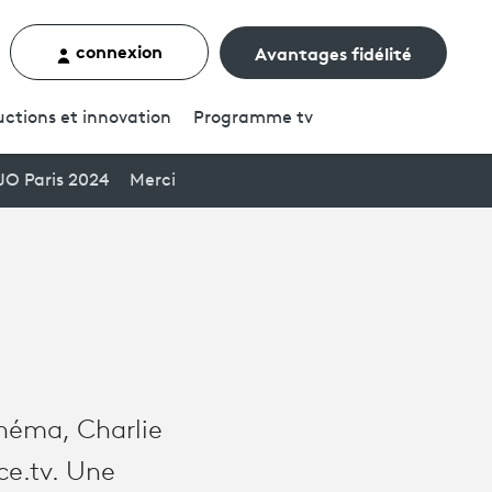
connexion
Avantages fidélité
rcher un contenu
ctions et innovation
Programme
tv
JO Paris 2024
Merci
cinéma, Charlie
ce.tv. Une