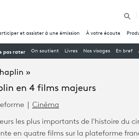
Reche
articiper et assister à une émission
À votre écoute
Produ
 pas rater
On soutient
Livres
Nos visages
En bref
haplin »
lin en 4 films majeurs
ateforme
Cinéma
teurs les plus importants de l'histoire du 
nte en quatre films sur la plateforme fran