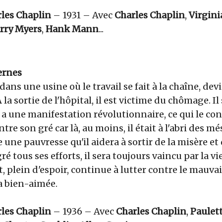
les Chaplin
– 1931 – Avec
Charles Chaplin
,
Virgini
rry Myers
,
Hank Mann
...
ernes
dans une usine où le travail se fait à la chaîne, dev
a sortie de l'hôpital, il est victime du chômage. Il 
 a une manifestation révolutionnaire, ce qui le co
ontre son gré car là, au moins, il était à l'abri des 
e une pauvresse qu'il aidera à sortir de la misère et 
é tous ses efforts, il sera toujours vaincu par la vie
, plein d'espoir, continue à lutter contre le mauvai
 bien-aimée.
les Chaplin
– 1936 – Avec
Charles Chaplin
,
Paulet