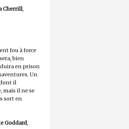
a Cherrill
,
ient fou à force
sera, bien
nduira en prison
mésaventures. Un
dont il
, mais il ne se
s sort en
te Goddard
,