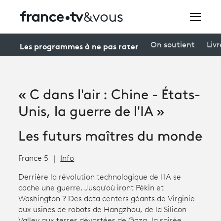
Rechercher
Les programmes à ne pas rater
On soutient
Livr
Festivals
« C dans l'air : Chine - États-
Creators
Unis, la guerre de l'IA »
À la une
Les futurs maîtres du monde
Participer et assister à une émission
France 5
Info
À votre écoute
Derrière la révolution technologique de l'IA se
cache une guerre. Jusqu'où iront Pékin et
Productions et innovation
Washington ? Des data centers géants de Virginie
aux usines de robots de Hangzhou, de la Silicon
Programme
tv
Valley aux terres dévastées de Gaza, la soirée