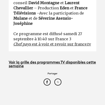
conseil
David Montagne
et
Laurent
Chevallier
–
Production
Eden
et
France
Télévisions
–
Avec la participation de
Mulane
et de
Séverine Asensio-
Joséphine
Ce programme est diffusé samedi 27
septembre à 10.40 sur France 3
Chef pays
est à voir et revoir sur france.tv
Voir la grille des programmes TV disponibles cette
semaine
Partager
Partager cet article sur Face
Partager cet article sur