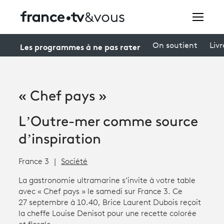
Rechercher
Les programmes à ne pas rater
On soutient
Livr
Festivals
« Chef pays »
Creators
L’Outre-mer comme source
À la une
d’inspiration
Participer et assister à une émission
France 3
Société
À votre écoute
La gastronomie ultramarine s’invite à votre table
Productions et innovation
avec « Chef pays » le samedi sur France 3. Ce
27 septembre à 10.40, Brice Laurent Dubois reçoit
Programme
tv
la cheffe Louise Denisot pour une recette colorée