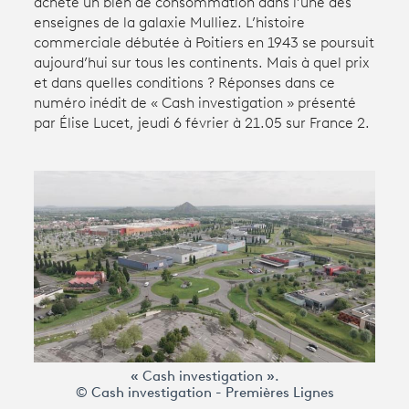
acheté un bien de consommation dans l’une des
enseignes de la galaxie Mulliez. L’histoire
commerciale débutée à Poitiers en 1943 se poursuit
Avantages fidélité
aujourd’hui sur tous les continents. Mais à quel prix
et dans quelles conditions ? Réponses dans ce
connexion
numéro inédit de « Cash investigation » présenté
par Élise Lucet, jeudi 6 février à 21.05 sur France 2.
« Cash investigation ».
© Cash investigation - Premières Lignes