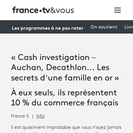
Rechercher
Les programmes à ne pas rater
On soutient
Livr
Festivals
« Cash investigation –
Creators
Auchan, Decathlon... Les
À la une
secrets d’une famille en or »
Participer et assister à une émission
À eux seuls, ils représentent
À votre écoute
10 % du commerce français
Productions et innovation
France 5
Info
Programme
tv
Il est quasiment improbable que vous n’ayez jamais