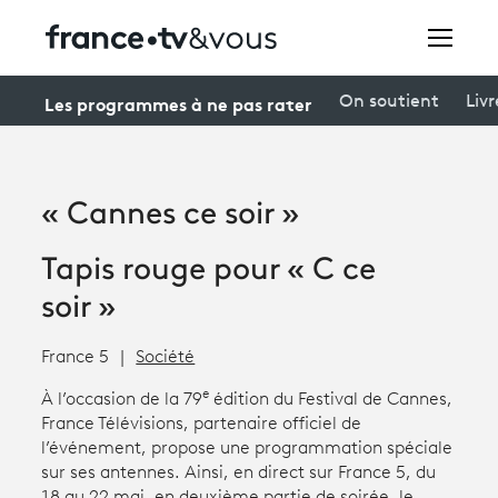
Rechercher
Les programmes à ne pas rater
On soutient
Livr
Festivals
« Cannes ce soir »
Creators
Tapis rouge pour « C ce
À la une
soir »
Participer et assister à une émission
France 5
Société
À votre écoute
e
À l’occasion de la 79
édition du Festival de Cannes,
France Télévisions, partenaire officiel de
Productions et innovation
l’événement, propose une programmation spéciale
sur ses antennes. Ainsi, en direct sur France 5, du
Programme
tv
18 au 22 mai, en deuxième partie de soirée, le