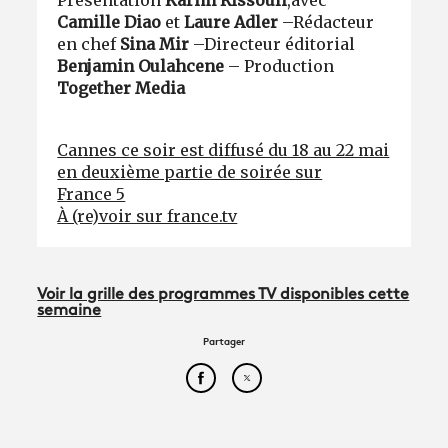
Camille Diao
et
Laure Adler
–
Rédacteur
en chef
Sina Mir
–
Directeur éditorial
Benjamin Oulahcene
– Production
Together Media
Cannes ce soir est diffusé du 18 au 22 mai
en deuxième partie de soirée sur
France 5
À (re)voir sur france.tv
Voir la grille des programmes TV disponibles cette
semaine
Partager
Partager cet article sur Face
Partager cet article sur