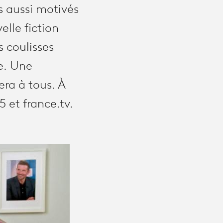
s aussi motivés
elle fiction
s coulisses
e. Une
era à tous. À
 et france.tv.