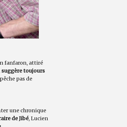
un fanfaron, attiré
l
suggère toujours
mpêche pas de
senter une chronique
aire de Jibé
, Lucien
e
.