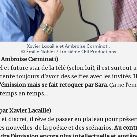
Xavier Lacaille et Ambroise Carminati.
© Émilie Noblet / Troisième Œil Productions
ar Ambroise Carminati)
 et future star de la télé (selon lui), il est surtout 
ui tente toujours d’avoir des selfies avec les invités. I
’émission mais se fait retoquer par Sara
. Ça ne l’e
e temps en temps…
par Xavier Lacaille)
 et discret, il rêve de passer en plateau pour pré
 des nouvelles, de la poésie et des scénarios.
Au contr
dre l’émission encore plus intellectuelle et austèr