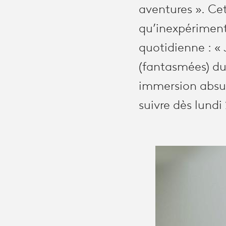
aventures ». Cet
qu’inexpérimenté
quotidienne : « 
(fantasmées) d
immersion absur
suivre dès lundi