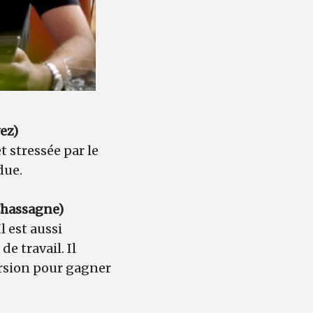
vez)
 stressée par le
due.
Chassagne)
l est aussi
e travail. Il
version pour gagner