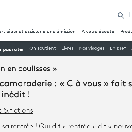
Reche
articiper et assister à une émission
À votre écoute
Produ
 pas rater
On soutient
Livres
Nos visages
En bref
en en coulisses »
 camaraderie : « C à vous » fait 
inédit !
s & fictions
 sa rentrée ! Qui dit « rentrée » dit « nouve