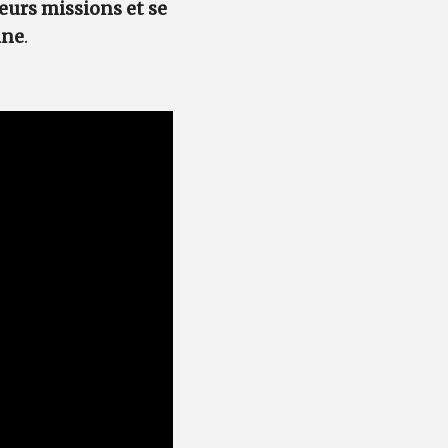
 leurs missions et se
ine
.