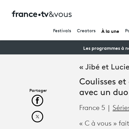
À la une
Festivals
Creators
P
Les programmes à ne
« Jibé et Luci
Coulisses et
Partager
avec un duo 
Partager cet article sur Facebook
France 5
Série
Partager cet article sur X
« C à vous » fait