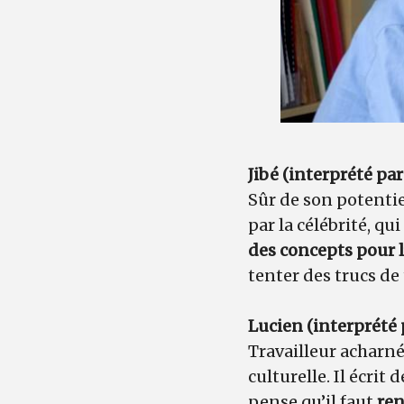
Jibé (interprété p
Sûr de son potentiel
par la célébrité, q
des concepts pour l
tenter des trucs d
Lucien (interprété 
Travailleur acharné
culturelle. Il écrit
pense qu’il faut
ren