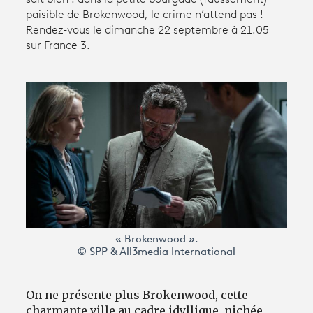
paisible de Brokenwood, le crime n’attend pas !
Rendez-vous le dimanche 22 septembre à 21.05
Avantages fidélité
sur France 3.
connexion
« Brokenwood ».
© SPP & All3media International
On ne présente plus Brokenwood, cette
charmante ville au cadre idyllique, nichée