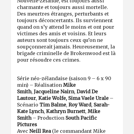
Nouvelle-Zélande, est toujours aussi
charmante et toujours aussi mortelle.
Des meurtres étranges, perturbants et
toujours déconcertants. Ils surviennent
quand on s’y attend le moins et ont pour
victimes des amis et voisins. Et leurs
auteurs sont toujours ceux qu’on ne
soupçonnerait jamais. Heureusement, la
brigade criminelle de Brokenwood est là
pour résoudre ces crimes.
Série néo-zélandaise (saison 9 – 6 x 90
min) – Réalisation
Mike
Smith
,
Jacqueline Nairn
,
David De
Lautour
,
Katie Wolfe, Sima Vaele Urale
–
Scénario
Tim Balme
,
Roy Ward
,
Sarah-
Kate Lynch
,
Kathryn Burnett
,
Mike
Smith
– Production
South Pacific
Pictures
Avec
Neill Rea
(le commandant Mike