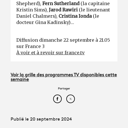
Shepherd),
Fern Sutherland
(la capitaine
Kristin Sims),
Jarod Rawiri
(le
lieutenant
Daniel Chalmers),
Cristina Ionda
(le
docteur Gina Kadinsky)…
Diffusion dimanche 22 septembre à 21.05
sur France 3
À voir et à revoir sur france.tv
Voir la grille des programmes TV disponibles cette
semaine
Partager
Partager cet article sur Face
Partager cet article sur
Publié le 20 septembre 2024