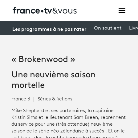
Rechercher
Les programmes à ne pas rater
On soutient
Livr
Festivals
« Brokenwood »
Creators
Une neuvième saison
À la une
mortelle
Participer et assister à une émission
France 3
Séries & fictions
À votre écoute
Mike Shepherd et ses partenaires, la capitaine
Kristin Sims et le lieutenant Sam Breen, reprennent
Productions et innovation
du service pour une (très attendue) neuvième
saison de la série néo-zélandaise à succès ! Et on le
Programme
tv
sait bien : dans la petite bourgade (faussement)