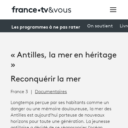
Rechercher
Les programmes à ne pas rater
On soutient
Livr
Festivals
« Antilles, la mer en héritage
Creators
»
À la une
Reconquérir la mer
Participer et assister à une émission
France 3
Documentaires
À votre écoute
Longtemps perçue par ses habitants comme un
danger ou une mémoire douloureuse, la mer des
Productions et innovation
Antilles est aujourd’hui porteuse de nouveaux
horizons pour toute une génération. La jeunesse
Programme
tv
antillaise a décidé de se réapproprier l’océan,