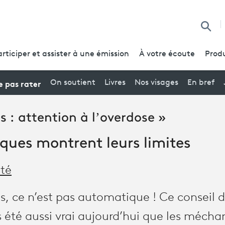
Reche
articiper et assister à une émission
À votre écoute
Produ
 pas rater
On soutient
Livres
Nos visages
En bref
s : attention à l’overdose »
iques montrent leurs limites
été
s, ce n’est pas automatique ! Ce conseil 
 été aussi vrai aujourd’hui que les mécha