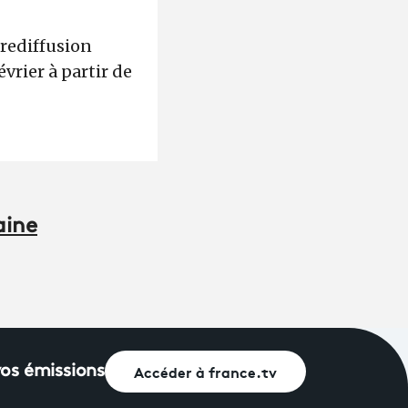
 rediffusion
évrier à partir de
aine
Accéder à france.tv
vos émissions