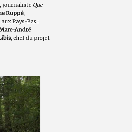
, journaliste
Que
nne Ruppé
,
 aux Pays-Bas ;
Marc-André
Libis
, chef du projet