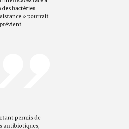
i inefficaces face à
 des bactéries
ésistance » pourrait
 prévient
urtant permis de
s antibiotiques,