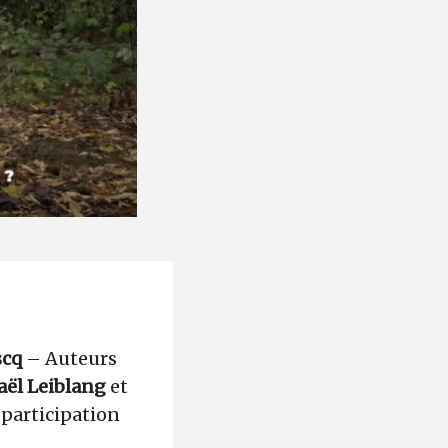
scq
– Auteurs
aël Leiblang
et
 participation