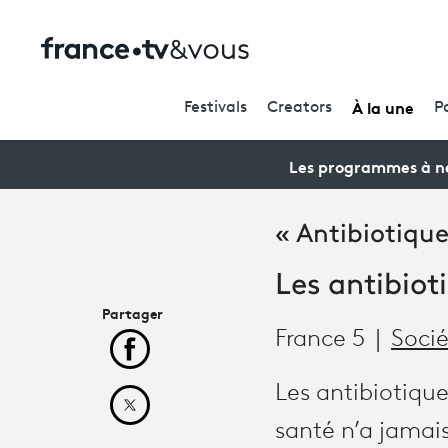
À la une
Festivals
Creators
P
Les programmes à ne
« Antibiotique
Les antibiot
Partager
France 5
Soci
Partager cet article sur Facebook
Les antibiotique
Partager cet article sur X
santé n’a jamais