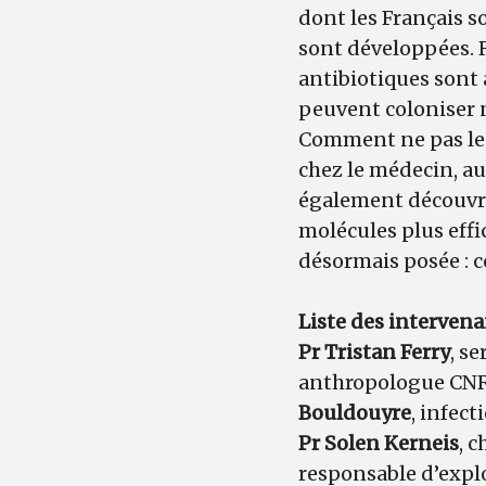
dont les Français s
sont développées. R
antibiotiques sont a
peuvent coloniser 
Comment ne pas les
chez le médecin, au
également découvrir
molécules plus effi
désormais posée : c
Liste des interven
Pr Tristan Ferry
, s
anthropologue CNR
Bouldouyre
, infect
Pr Solen Kerneis
, c
responsable d’explo