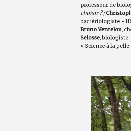
professeur de biolog
choisir ? ;
Christoph
bactériologiste - Hô
Bruno Ventelou
, c
Selosse
, biologist
« Science à la pel