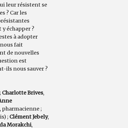
i leur résistent se
s ? Car les
iorésistantes
 y échapper ?
estes à adopter
 nous fait
ent de nouvelles
uestion est
t-ils nous sauver ?
;
Charlotte Brives
,
-Anne
, pharmacienne ;
s) ;
Clément Jebely
,
da Morakchi
,