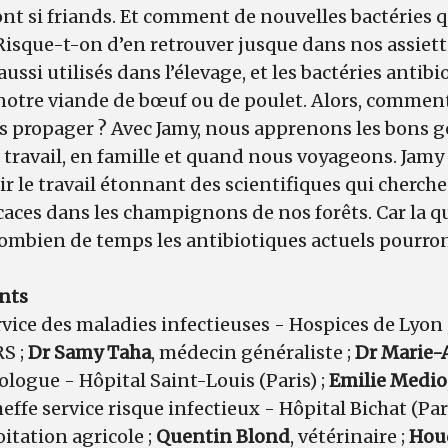
ont si friands. Et comment de nouvelles bactéries qu
isque-t-on d’en retrouver jusque dans nos assiette
ussi utilisés dans l’élevage, et les bactéries antib
notre viande de bœuf ou de poulet. Alors, comment
 propager ? Avec Jamy, nous apprenons les bons g
 travail, en famille et quand nous voyageons. Jamy
 le travail étonnant des scientifiques qui cherch
caces dans les champignons de nos forêts. Car la q
ombien de temps les antibiotiques actuels pourron
ants
ervice des maladies infectieuses - Hospices de Lyon 
S ;
Dr Samy Taha
, médecin généraliste ;
Dr Marie
iologue - Hôpital Saint-Louis (Paris) ;
Emilie Medio
heffe service risque infectieux - Hôpital Bichat (Pari
itation agricole ;
Quentin Blond
, vétérinaire ;
Hou