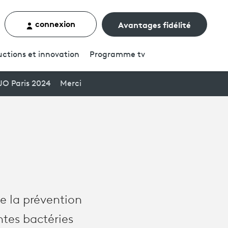
connexion
Avantages fidélité
rcher un contenu
ctions et innovation
Programme
tv
JO Paris 2024
Merci
de la prévention
ntes bactéries