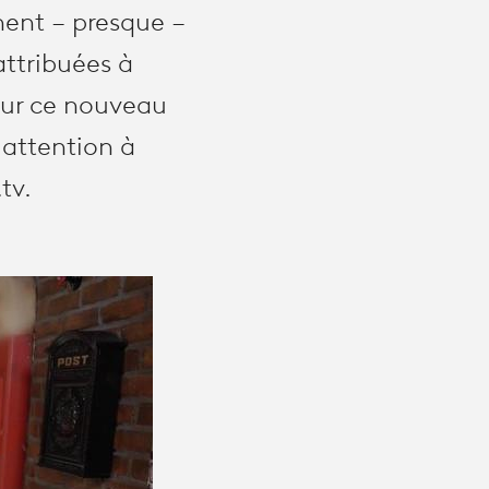
nent – presque –
attribuées à
sur ce nouveau
 attention à
tv.