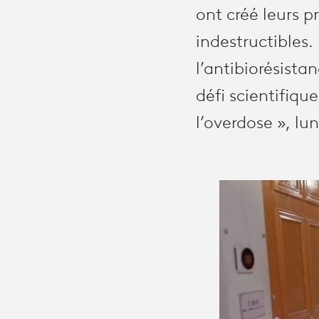
ont créé leurs p
indestructibles.
l’antibiorésist
défi scientifiqu
l’overdose », lun