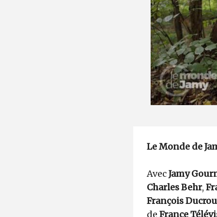
Le Monde de Jamy
Avec
Jamy Gou
Charles Behr
,
Fr
François Ducro
de
France Télév