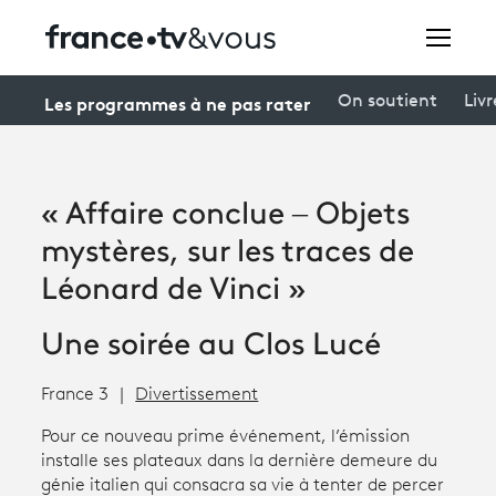
Rechercher
Les programmes à ne pas rater
On soutient
Livr
Festivals
« Affaire conclue – Objets
Creators
mystères, sur les traces de
À la une
Léonard de Vinci »
Participer et assister à une émission
Une soirée au Clos Lucé
À votre écoute
France 3
Divertissement
Productions et innovation
Pour ce nouveau prime événement, l’émission
installe ses plateaux dans la dernière demeure du
Programme
tv
génie italien qui consacra sa vie à tenter de percer