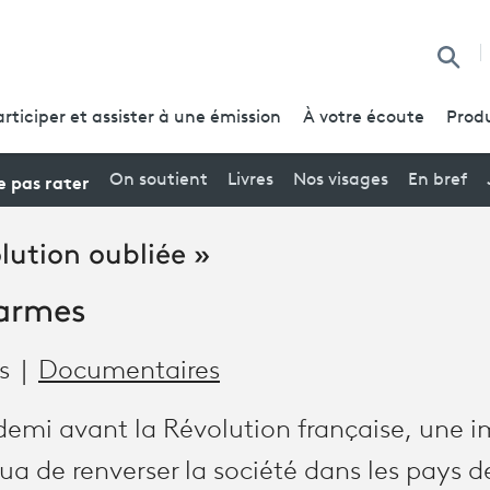
Reche
articiper et assister à une émission
À votre écoute
Produ
 pas rater
On soutient
Livres
Nos visages
En bref
olution oubliée »
 armes
s
Documentaires
 demi avant la Révolution française, une 
a de renverser la société dans les pays d