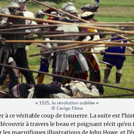
« 1525, la révolution oubliée »
© Cerigo Films
r à ce véritable coup de tonnerre. La suite est l’hi
découvrir à travers le beau et poignant récit qu’en 
r les magnifiques illustrations de John Howe, et l’