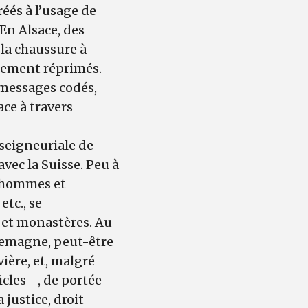
réés à l’usage de
En Alsace, des
la chaussure à
urement réprimés.
, messages codés,
ce à travers
 seigneuriale de
avec la Suisse. Peu à
, hommes et
etc., se
 et monastères. Au
llemagne, peut-être
ère, et, malgré
cles –, de portée
 justice, droit