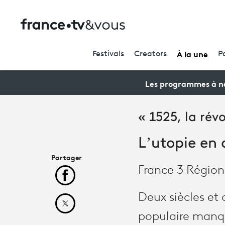
À la une
Festivals
Creators
P
Les programmes à ne
« 1525, la rév
L’utopie en
Partager
France 3 Région
Partager cet article sur Facebook
Deux siècles et
Partager cet article sur X
populaire manqu