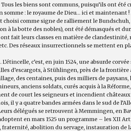
. Tous les biens sont communs, puisqu’ils ont été c
 somme : le royaume de Dieu… ici et maintenant ! 
nt choisi comme signe de ralliement le Bundschuh, 
ion à la botte des nobles), ont été démasqués et d
 ont fait leurs classes en matière de clandestinité
c. Des réseaux insurrectionnels se mettent en pla
 L’étincelle, c’est, en juin 1524, une absurde corvée
es d’escargots, à Stühlingen, près de la frontière 
village, des centaines, puis des milliers de paysans
neurs, anciens soldats, curés acquis à la Réforme, 
ent de court les seigneurs et incendient châteaux
is, il y a quatre bandes armées dans le sud de l’A
urs délégués se retrouvent à Memmingen, en Bavi
adoptent en mars 1525 un programme – les XII Arti
é, fraternité, abolition du servage, instauration de la