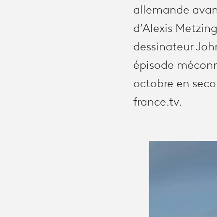
allemande avant
d’Alexis Metzing
dessinateur Jo
épisode méconnu
octobre en secon
france.tv.