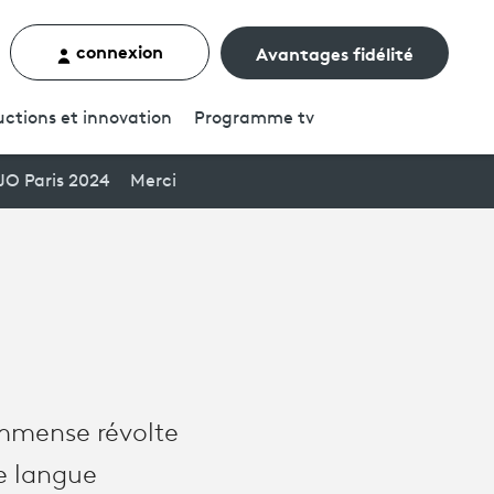
connexion
Avantages fidélité
rcher un contenu
ctions et innovation
Programme
tv
JO Paris 2024
Merci
immense révolte
e langue