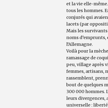
et la vie elle-même
tous les hommes. En
conjurés qui avaie
lacets (par opposit
Mais les survivants
noms d’emprunts, et
l’Allemagne.
Voilà pour la mèche.
ramassage de coquill
peu, village après 
femmes, artisans, mi
rassemblent, prenn
bout de quelques mo
300 000 hommes. Le
leurs divergences, 
universelle : libert