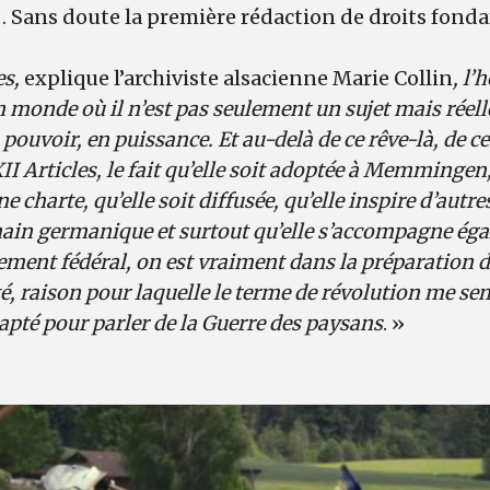
r… Sans doute la première rédaction de droits fon
es,
explique l’archiviste alsacienne Marie Collin
, l
n monde où il n’est pas seulement un sujet mais réel
pouvoir, en puissance. Et au-delà de ce rêve-là, de ce
II Articles, le fait qu’elle soit adoptée à Memmingen,
harte, qu’elle soit diffusée, qu’elle inspire d’autr
ain germanique et surtout qu’elle s’accompagne ég
lement fédéral, on est vraiment dans la préparation 
té, raison pour laquelle le terme de révolution me se
apté pour parler de la Guerre des paysans
. »