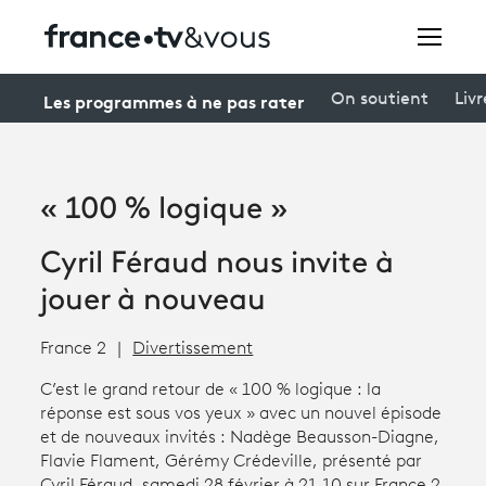
Rechercher
Les programmes à ne pas rater
On soutient
Livr
Festivals
« 100 % logique »
Creators
Cyril Féraud nous invite à
À la une
jouer à nouveau
Participer et assister à une émission
France 2
Divertissement
À votre écoute
C’est le grand retour de « 100 % logique : la
réponse est sous vos yeux » avec un nouvel épisode
Productions et innovation
et de nouveaux invités : Nadège Beausson-Diagne,
Flavie Flament, Gérémy Crédeville, présenté par
Programme
tv
Cyril Féraud, samedi 28 février à 21.10 sur France 2