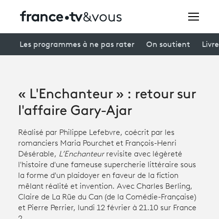
Rechercher
Les programmes à ne pas rater
On soutient
Livre
Festivals
« L'Enchanteur » : retour sur
Creators
l'affaire Gary-Ajar
À la une
Réalisé par Philippe Lefebvre, coécrit par les
romanciers Maria Pourchet et François-Henri
Participer et assister à une émission
Désérable,
L’Enchanteur
revisite avec légèreté
l'histoire d'une fameuse supercherie littéraire sous
À votre écoute
la forme d'un plaidoyer en faveur de la fiction
mêlant réalité et invention. Avec Charles Berling,
Productions et innovation
Claire de La Rüe du Can (de la Comédie-Française)
et Pierre Perrier, lundi 12 février à 21.10 sur France
Programme
tv
2.