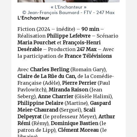
« L'Enchanteur »
© Jean-François Baumard - FTV - 247 Max
L’Enchanteur
Fiction (2024 – inédite) –
90 min
–
Réalisation
Philippe Lefebvre
– Scénario
Maria Pourchet
et
François-Henri
Desérable
– Production
247 Max
– Avec
la participation de
France Télévisions
Avec
Charles Berling
(Romain Gary),
Claire de La Rüe du Can,
de la Comédie-
Française (Adèle),
Pierre Perrier
(Paul
Pavlowitch),
Miranda Raison
(Jean
Seberg),
Anne Charrier
(Gisèle Halimi),
Philippine Delaire
(Martine),
Gaspard
Meier-Chaurand
(Sergueï),
Scali
Delpeyrat
(le professeur Meyer),
Arthur
Rémi
(Rémy),
Dominique Bastien
(le
patron de Lipp),
Clément Moreau
(le
libraire)...