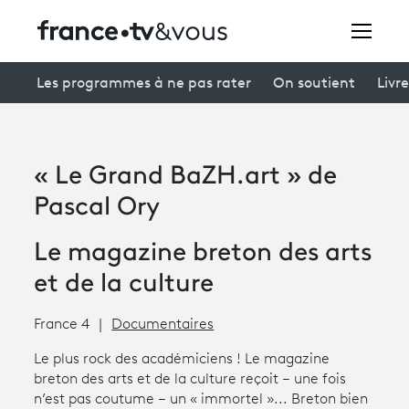
Rechercher
Les programmes à ne pas rater
On soutient
Livre
Festivals
« Le Grand BaZH.art » de
Creators
Pascal Ory
À la une
Le magazine breton des arts
Participer et assister à une émission
et de la culture
À votre écoute
France 4
Documentaires
Productions et innovation
Le plus rock des académiciens ! Le magazine
breton des arts et de la culture reçoit – une fois
Programme
tv
n’est pas coutume – un « immortel »... Breton bien