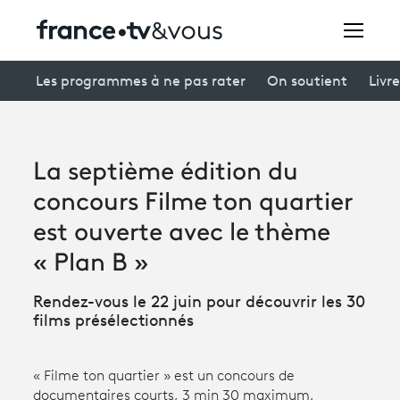
Rechercher
Les programmes à ne pas rater
On soutient
Livre
Festivals
La septième édition du
Creators
concours Filme ton quartier
À la une
est ouverte avec le thème
« Plan B »
Participer et assister à une émission
Rendez-vous le 22 juin pour découvrir les 30
À votre écoute
films présélectionnés
Productions et innovation
« Filme ton quartier » est un concours de
Programme
tv
documentaires courts, 3 min 30 maximum,