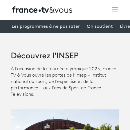
Rechercher
Les programmes à ne pas rater
On soutient
Livre
Festivals
Découvrez l'INSEP
Creators
À l’occasion de la Journée olympique 2023, France
À la une
TV & Vous ouvre les portes de l’Insep – Institut
national du sport, de l’expertise et de la
Participer et assister à une émission
performance – aux Fans de Sport de France
Télévisions.
À votre écoute
Productions et innovation
Programme
tv