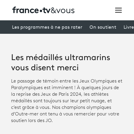
Rechercher
Les programmes à ne pas rater
On soutient
Livre
Festivals
Les médaillés ultramarins
Creators
vous disent merci
À la une
Le passage de témoin entre les Jeux Olympiques et
Paralympiques est imminent ! À quelques jours de
Participer et assister à une émission
la reprise des Jeux de Paris 2024, les athlètes
médaillés sont toujours sur leur petit nuage, et
À votre écoute
c’est grâce à vous. Nos champions olympiques
d’Outre-mer ont tenu à vous remercier pour votre
Productions et innovation
soutien lors des JO.
Programme
tv