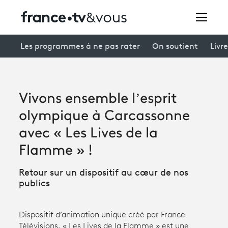
Rechercher
Les programmes à ne pas rater
On soutient
Livre
Festivals
Vivons ensemble l’esprit
Creators
olympique à Carcassonne
À la une
avec « Les Lives de la
Flamme » !
Participer et assister à une émission
Retour sur un dispositif au cœur de nos
À votre écoute
publics
Productions et innovation
Dispositif d’animation unique créé par France
Programme
tv
Télévisions, « Les Lives de la Flamme » est une