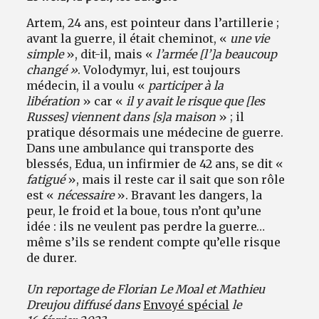
Artem, 24 ans, est pointeur dans l’artillerie ;
avant la guerre, il était cheminot, «
une vie
simple
», dit-il, mais «
l’armée [l’]a beaucoup
changé »
. Volodymyr, lui, est toujours
médecin, il a voulu «
participer à la
libération
» car «
il y avait le risque que [les
Russes] viennent dans [s]a maison
» ; il
pratique désormais une médecine de guerre.
Dans une ambulance qui transporte des
blessés, Edua, un infirmier de 42 ans, se dit « ​​​​​​​
fatigué
», mais il reste car il sait que son rôle
est « ​​​​​​​
nécessaire
». Bravant les dangers, la
peur, le froid et la boue, tous n’ont qu’une
idée : ils ne veulent pas perdre la guerre…
même s’ils se rendent compte qu’elle risque
de durer.
Un reportage de Florian Le Moal et Mathieu
Dreujou diffusé dans
Envoyé spécial
le