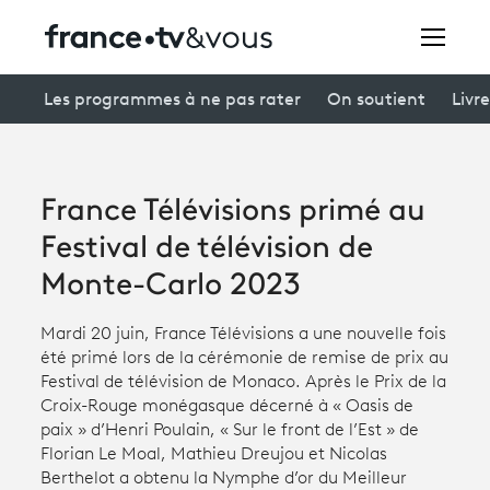
Rechercher
Les programmes à ne pas rater
On soutient
Livre
Festivals
France Télévisions primé au
Creators
Festival de télévision de
À la une
Monte-Carlo 2023
Participer et assister à une émission
Mardi 20 juin, France Télévisions a une nouvelle fois
été primé lors de la cérémonie de remise de prix au
À votre écoute
Festival de télévision de Monaco. Après le Prix de la
Croix-Rouge monégasque décerné à « Oasis de
Productions et innovation
paix » d’Henri Poulain, « Sur le front de l’Est » de
Florian Le Moal, Mathieu Dreujou et Nicolas
Programme
tv
Berthelot a obtenu la Nymphe d’or du Meilleur