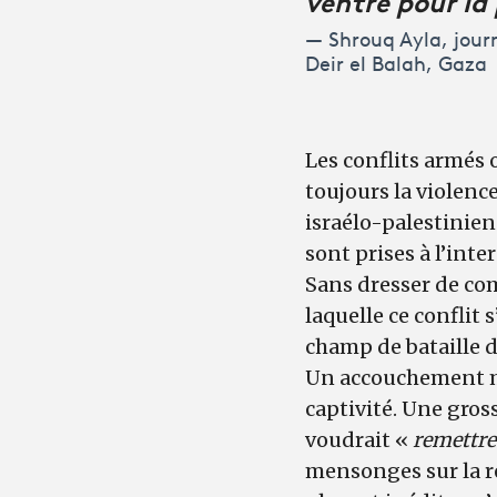
Shrouq Ayla, jour
Deir el Balah, Gaza
Les conflits armés 
toujours la violenc
israélo-palestinien
sont prises à l’inte
Sans dresser de com
laquelle ce conflit
champ de bataille d
Un accouchement me
captivité. Une gro
voudrait «
remettre
mensonges sur la ré