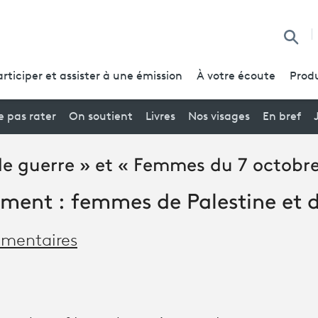
Reche
articiper et assister à une émission
À votre écoute
Produ
 pas rater
On soutient
Livres
Nos visages
En bref
e guerre » et « Femmes du 7 octobre
ment : femmes de Palestine et d
mentaires