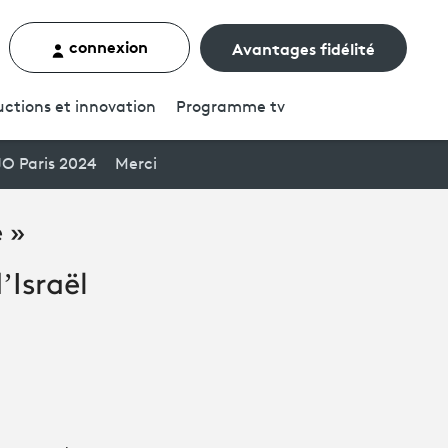
connexion
Avantages fidélité
rcher un contenu
ctions et innovation
Programme
tv
JO Paris 2024
Merci
 »
’Israël