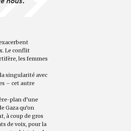
s exacerbent
. Le conflit
rtifère, les femmes
a singularité avec
es – cet autre
ière-plan d’une
de Gaza qu’on
nt, à coup de gros
ts de voix, pour la