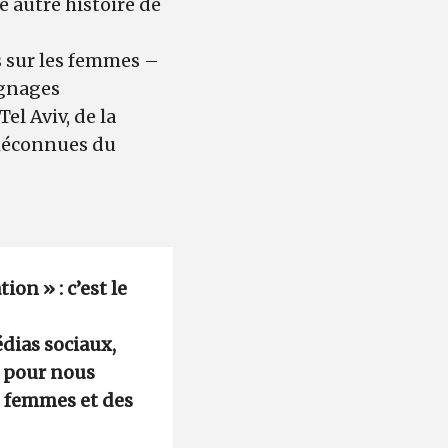
e autre histoire de
s sur les femmes –
ignages
el Aviv, de la
 méconnues du
ion » : c’est le
édias sociaux,
e pour nous
de femmes et des