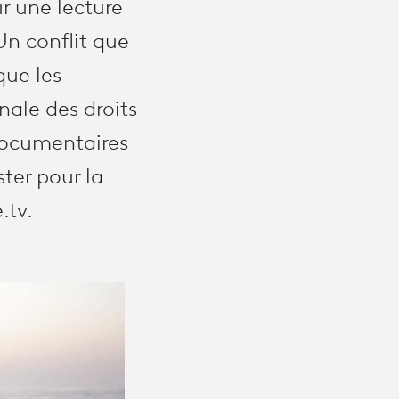
ur une lecture
 Un conflit que
que les
nale des droits
documentaires
ster pour la
.tv.