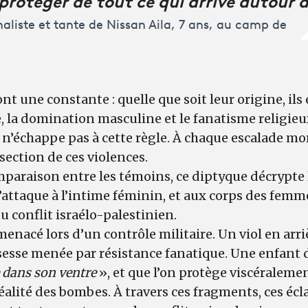
naliste et tante de Nissan Aila, 7 ans, au camp de
ont une constante : quelle que soit leur origine, il
e, la domination masculine et le fanatisme religieux
 n’échappe pas à cette règle. À chaque escalade mo
rsection de ces violences.
paraison entre les témoins, ce diptyque décrypte l
 s’attaque à l’intime féminin, et aux corps des femm
u conflit israélo-palestinien.
nacé lors d’un contrôle militaire. Un viol en arr
ssesse menée par résistance fanatique. Une enfant 
 dans son ventre
», et que l’on protège viscéraleme
alité des bombes. À travers ces fragments, ces écla