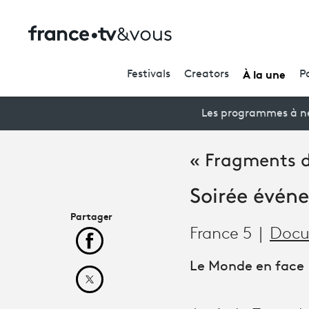
À la une
Festivals
Creators
P
Les programmes à ne
« Fragments d
Soirée événe
Partager
France 5
Docu
Partager cet article sur Facebook
Le Monde en face
Partager cet article sur X