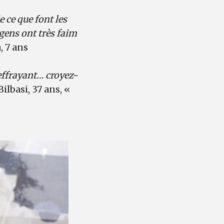
 ce que font les
 gens ont très faim
, 7 ans
 effrayant… croyez-
Bilbasi, 37 ans, «