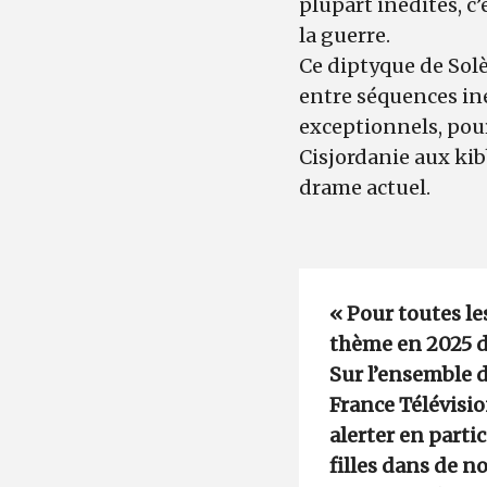
plupart inédites, c
la guerre.
Ce diptyque de Solè
entre séquences in
exceptionnels, pour 
Cisjordanie aux kib
drame actuel.
« Pour toutes les
thème en 2025 d
Sur l’ensemble d
France Télévisi
alerter en parti
filles dans de 