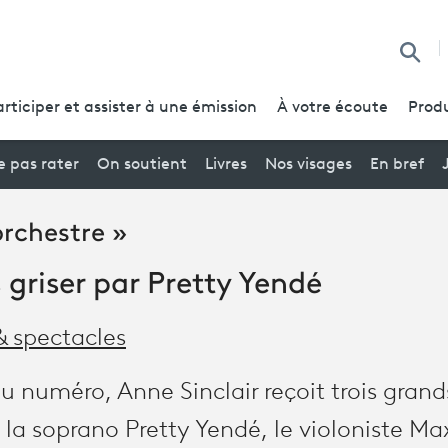
Reche
articiper et assister à une émission
À votre écoute
Produ
 pas rater
On soutient
Livres
Nos visages
En bref
orchestre »
 griser par Pretty Yendé
& spectacles
 numéro, Anne Sinclair reçoit trois grands
: la soprano Pretty Yendé, le violoniste M