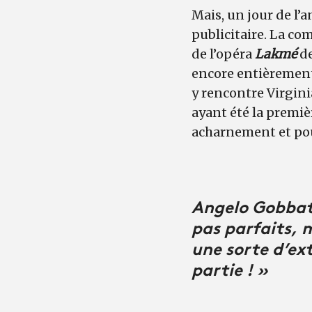
Mais, un jour de l’
publicitaire. La co
de l’opéra
Lakmé
de
encore entièrement 
y rencontre Virgini
ayant été la premiè
acharnement et pou
Angelo Gobbato*
pas parfaits, 
une sorte d’ext
partie ! »