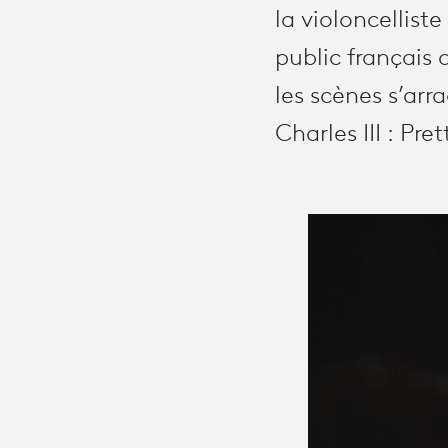
la violoncellist
public français q
les scènes s’ar
Charles III : Pre