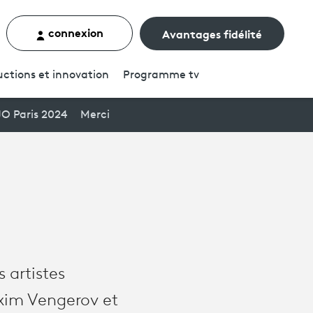
connexion
Avantages fidélité
rcher un contenu
ctions et innovation
Programme
tv
JO Paris 2024
Merci
 artistes
axim Vengerov et