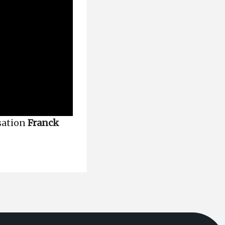
sation
Franck