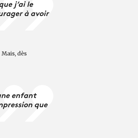
ue j’ai le
rager à avoir
. Mais, dès
 une enfant
impression que