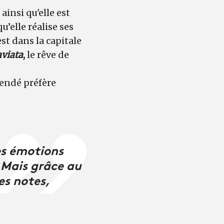
insi qu'elle est
u’elle réalise ses
’est dans la capitale
aviata
,
le rêve de
Yendé préfère
es émotions
. Mais grâce au
es notes,