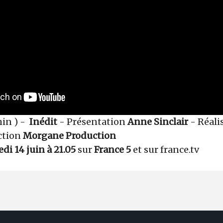
min ) -
Inédit
- Présentation
Anne Sinclair
- Réali
ction
Morgane Production
di 14 juin à 21.05
sur
France 5
et sur france.tv