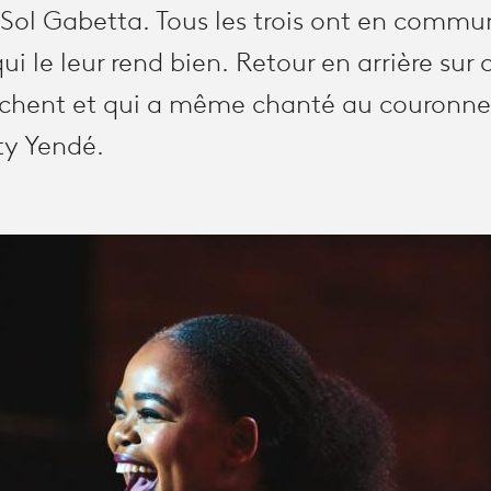
e Sol Gabetta. Tous les trois ont en comm
ui le leur rend bien. Retour en arrière sur 
rachent et qui a même chanté au couronn
tty Yendé.