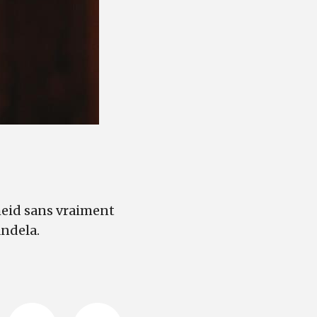
theid sans vraiment
andela.