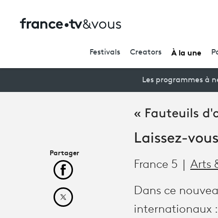
À la une
Festivals
Creators
P
Les programmes à ne
« Fauteuils d'
Laissez-vous
Partager
France 5
Arts 
Partager cet article sur Facebook
Dans ce nouveau
Partager cet article sur X
internationaux 