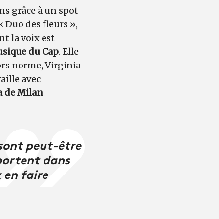
ans grâce à un spot
« Duo des fleurs »,
nt la voix est
usique du Cap
. Elle
ors norme, Virginia
aille avec
a de Milan
.
 sont peut-être
sportent dans
 en faire