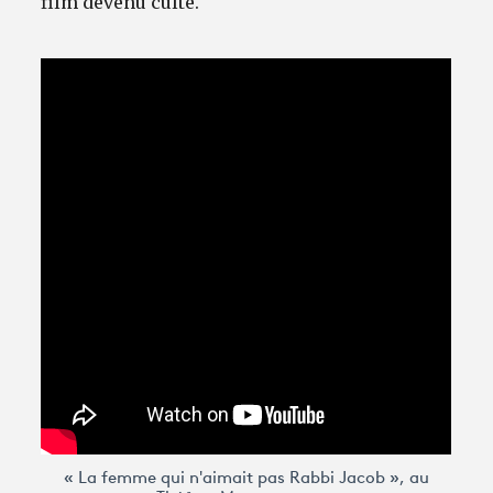
film devenu culte.
« La femme qui n'aimait pas Rabbi Jacob », au