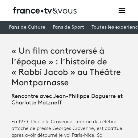
Rechercher
Fans de Culture
Fans de Sport
Toutes les expérien
« Un film controversé à
Festivals
l’époque » : l’histoire de
Creators
« Rabbi Jacob » au Théâtre
À la une
Montparnasse
Participer et assister à une émission
Rencontre avec Jean-Philippe Daguerre et
Charlotte Matzneff
À votre écoute
Productions et innovation
En 1973, Danielle Cravenne, femme du célèbre
attaché de presse Georges Cravenne, est abattue
Programme
tv
après avoir détourné le vol Paris-Nice. Sa