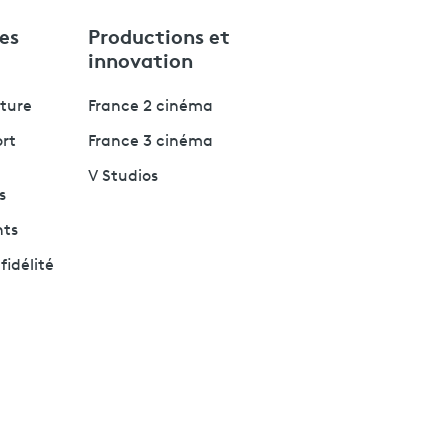
es
Productions et
innovation
lture
France 2 cinéma
ort
France 3 cinéma
V Studios
s
nts
fidélité