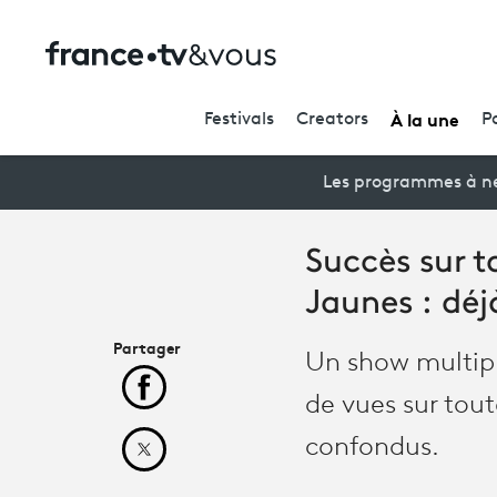
À la une
Festivals
Creators
P
Les programmes à ne
Succès sur t
Jaunes : déj
Partager
Un show multipla
Partager cet article sur Facebook
de vues sur tout
confondus.
Partager cet article sur X