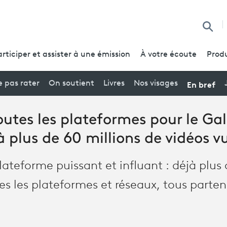
Reche
articiper et assister à une émission
À votre écoute
Produ
En bref
 pas rater
On soutient
Livres
Nos visages
outes les plateformes pour le Ga
à plus de 60 millions de vidéos vu
teforme puissant et influant : déjà plus 
es les plateformes et réseaux, tous parten