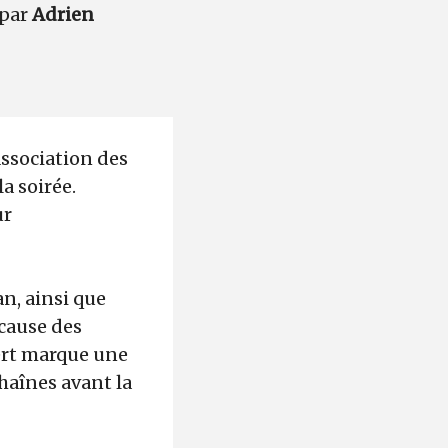
 par
Adrien
Association des
a soirée.
ur
n, ainsi que
 cause des
ert marque une
chaînes avant la