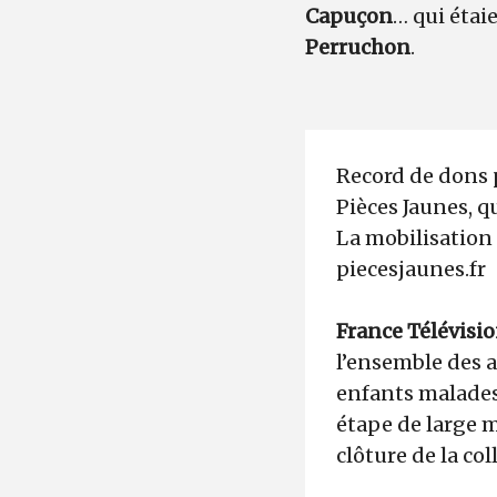
Capuçon
… qui éta
Perruchon
.
Record de dons p
Pièces Jaunes, q
La mobilisation 
piecesjaunes.fr
France Télévisi
l’ensemble des a
enfants malades
étape de large m
clôture de la col