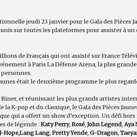
ionnelle jeudi 23 janvier pour le Gala des Pièces J
unis sur toutes les plateformes pour assister à un
illions de Français qui ont assisté sur France Télév
vénement à Paris La Défense Arena, la plus grande 
0 personnes.
Jaunes était le deuxième programme le plus regardé
Riner, et réunissant les plus grands artistes inte
de la K-pop et du classique, le Gala des Pièces Jaun
ique qui a offert un show d’exception. Un défi hor
tes de légende :
Katy Perry
,
Rosé
,
John Legend
,
Aya 
J-Hope,
Lang Lang
,
Pretty Yende
,
G-Dragon
,
Taeya