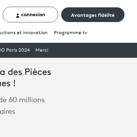
connexion
Avantages fidélité
rcher un contenu
ctions et innovation
Programme
tv
JO Paris 2024
Merci
la des Pièces
es !
de 60 millions
aires