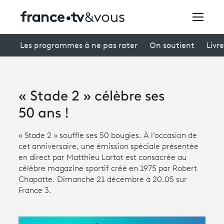
Rechercher
Les programmes à ne pas rater
On soutient
Livre
Festivals
« Stade 2 » célèbre ses
Creators
50 ans !
À la une
« Stade 2 » souffle ses 50 bougies. À l’occasion de
cet anniversaire, une émission spéciale présentée
Participer et assister à une émission
en direct par Matthieu Lartot est consacrée au
célèbre magazine sportif créé en 1975 par Robert
À votre écoute
Chapatte. Dimanche 21 décembre à 20.05 sur
France 3.
Productions et innovation
Programme
tv